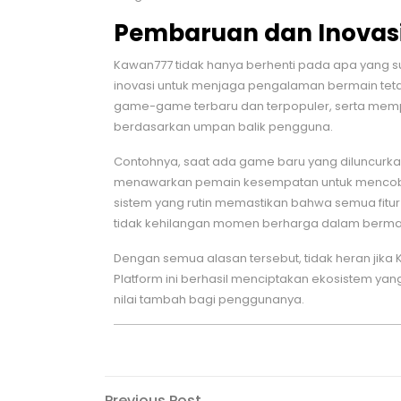
Pembaruan dan Inovas
Kawan777 tidak hanya berhenti pada apa yang s
inovasi untuk menjaga pengalaman bermain te
game-game terbaru dan terpopuler, serta memp
berdasarkan umpan balik pengguna.
Contohnya, saat ada game baru yang diluncurk
menawarkan pemain kesempatan untuk mencoba g
sistem yang rutin memastikan bahwa semua fitu
tidak kehilangan momen berharga dalam berma
Dengan semua alasan tersebut, tidak heran jika
Platform ini berhasil menciptakan ekosistem ya
nilai tambah bagi penggunanya.
Previous
Previous Post