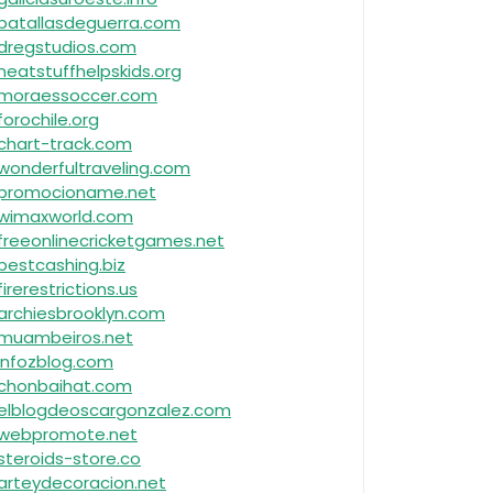
batallasdeguerra.com
dregstudios.com
neatstuffhelpskids.org
moraessoccer.com
forochile.org
chart-track.com
wonderfultraveling.com
promocioname.net
wimaxworld.com
freeonlinecricketgames.net
bestcashing.biz
firerestrictions.us
archiesbrooklyn.com
muambeiros.net
infozblog.com
chonbaihat.com
elblogdeoscargonzalez.com
webpromote.net
steroids-store.co
arteydecoracion.net