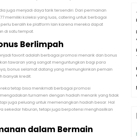
ia juga menjadi daya tarik tersendiri. Dari permainan
 memiliki koleksi yang luas, catering untuk berbagai
perlu beralih ke platform lain karena mereka dapat
 di satu tempat.
onus Berlimpah
jadi favorit adalah berbagai promosi menarik dan bonus
erikan tawaran yang sangat menguntungkan bagi para
alnya, bonus selamat datang yang memungkinkan pemain
 banyak kredit.
reka tetap bisa menikmati berbagai promosi
ng mengadakan turnamen dengan hadiah menarik yang tidak
tapi juga peluang untuk memenangkan hadiah besar. Hal
ya sekedar hiburan, tetapi juga berpotensi menghasilkan
anan dalam Bermain