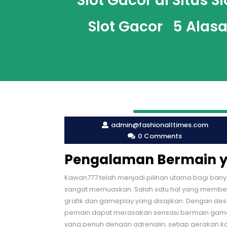
Slot Gacor di Situs 
Slot Gacor
5 Alas
admin@fashionalltimes.com
0 Comments
Pengalaman Bermain 
Kawan777 telah menjadi pilihan utama bagi b
sangat memuaskan. Salah satu hal yang membeda
grafik dan gameplay yang disajikan. Dengan desa
pemain dapat merasakan sensasi bermain game 
yang penuh dengan adrenalin, setiap gerakan ka