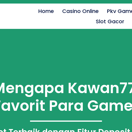
Home
Casino Online
Pkv Gam
Slot Gacor
 Mengapa Kawan77
Favorit Para Game