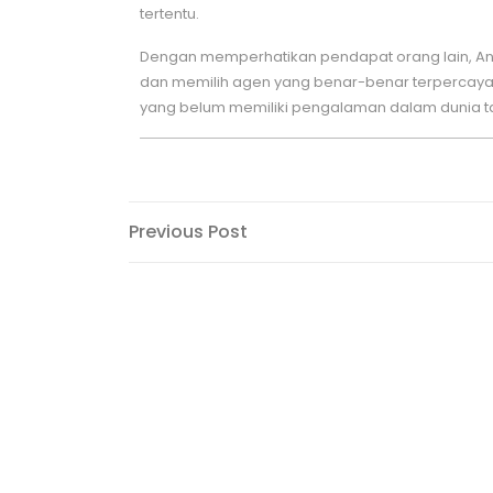
tertentu.
Dengan memperhatikan pendapat orang lain, And
dan memilih agen yang benar-benar terpercaya.
yang belum memiliki pengalaman dalam dunia t
Post
Previous
Previous Post
Post
navigation