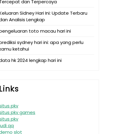
Tercepat dan Terpercaya
Keluaran Sidney Hari Ini: Update Terbaru
dan Analisis Lengkap
pengeluaran toto macau hari ini
prediksi sydney hari ini: apa yang perlu
kamu ketahui
data hk 2024 lengkap hari ini
Links
situs pkv
situs pkv games
situs pkv
judi qq
demo slot