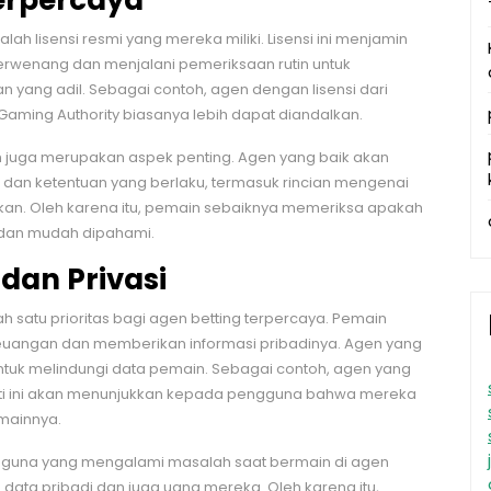
lah lisensi resmi yang mereka miliki. Lisensi ini menjamin
berwenang dan menjalani pemeriksaan rutin untuk
ang adil. Sebagai contoh, agen dengan lisensi dari
aming Authority biasanya lebih dapat diandalkan.
n juga merupakan aspek penting. Agen yang baik akan
dan ketentuan yang berlaku, termasuk rincian mengenai
kan. Oleh karena itu, pemain sebaiknya memeriksa apakah
s dan mudah dipahami.
an Privasi
 satu prioritas bagi agen betting terpercaya. Pemain
euangan dan memberikan informasi pribadinya. Agen yang
ntuk melindungi data pemain. Sebagai contoh, agen yang
i ini akan menunjukkan kepada pengguna bahwa mereka
mainnya.
ngguna yang mengalami masalah saat bermain di agen
data pribadi dan juga uang mereka. Oleh karena itu,