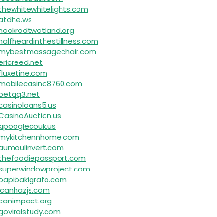
thewhitewhitelights.com
atdhe.ws
heckrodtwetland.org
halfheardinthestillness.com
mybestmassagechair.com
ericreed.net
fluxetine.com
mobilecasino8760.com
betqq3.net
casinoloans5.us
CasinoAuction.us
kipooglecouk.us
mykitchennhome.com
aumoulinvert.com
thefoodiepassport.com
superwindowproject.com
papibakigrafo.com
icanhazjs.com
canimpact.org
goviralstudy.com