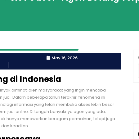
May 16, 2026
g di Indonesia
anyak diminati oleh masyarakat yang ingin mencoba
judi. Dalam beberapa tahun terakhir, fenomena ini
ologi informasi yang telah membuka akses lebih besar
rm judi online. Di tengah banyaknya agen yang ada,
tidak hanya menawarkan beragam permainan, tetapi juga
 dan keadilan.
Terpercaya