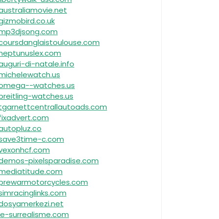
australiamovie.net
gizmobird.co.uk
mp3djsong.com
coursdanglaistoulouse.com
neptunuslex.com
auguri-di-natale.info
michelewatch.us
omega--watches.us
breitling-watches.us
tgarnettcentrallautoads.com
fixadvert.com
autopluz.co
save3time-c.com
vexonhcf.com
demos-pixelsparadise.com
mediatitude.com
prewarmotorcycles.com
simracinglinks.com
dosyamerkezi.net
le-surrealisme.com