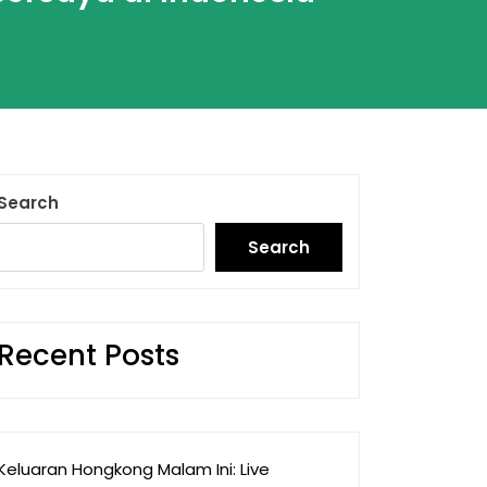
Search
Search
Recent Posts
Keluaran Hongkong Malam Ini: Live