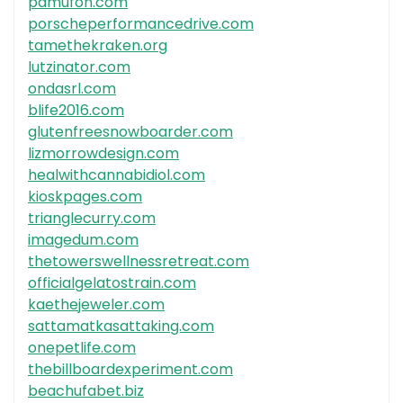
pamufon.com
porscheperformancedrive.com
tamethekraken.org
lutzinator.com
ondasrl.com
blife2016.com
glutenfreesnowboarder.com
lizmorrowdesign.com
healwithcannabidiol.com
kioskpages.com
trianglecurry.com
imagedum.com
thetowerswellnessretreat.com
officialgelatostrain.com
kaethejeweler.com
sattamatkasattaking.com
onepetlife.com
thebillboardexperiment.com
beachufabet.biz