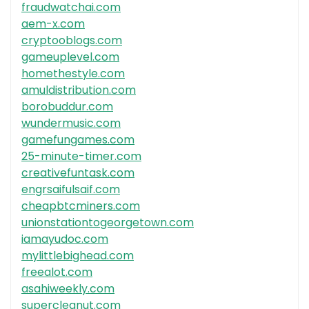
fraudwatchai.com
aem-x.com
cryptooblogs.com
gameuplevel.com
homethestyle.com
amuldistribution.com
borobuddur.com
wundermusic.com
gamefungames.com
25-minute-timer.com
creativefuntask.com
engrsaifulsaif.com
cheapbtcminers.com
unionstationtogeorgetown.com
iamayudoc.com
mylittlebighead.com
freealot.com
asahiweekly.com
supercleanut.com