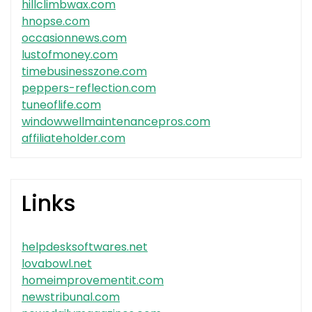
hillclimbwax.com
hnopse.com
occasionnews.com
lustofmoney.com
timebusinesszone.com
peppers-reflection.com
tuneoflife.com
windowwellmaintenancepros.com
affiliateholder.com
Links
helpdesksoftwares.net
lovabowl.net
homeimprovementit.com
newstribunal.com