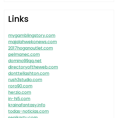
Links
mygamblingstory.com
majalahwekonews.com
2017hoganoutlet.com
pelmanec.com
domino99qq.net
directoryoftheweb.com
donttellashton.com
rush3studio.com
roro90.com
herzio.com
in-hi5.com
krainafantasy.info
todas-noticias.com
senikartu.com