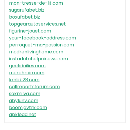
mon-tresse-de-lit.com
sugarufabet.biz
boxufabet.biz
topgearautoservices.net
figurine-jouet.com
your-facebook-address.com
perroquet-ma-passion.com
modrenlivinghome.com
instadatahelpainews.com
geekdailies.com
merchrain.com
kmbb28.com
callreportsforum.com
sokmilya.com
abyluny.com
boomjavtrk.com
apklead.net