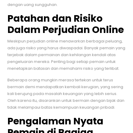
dengan uang sungguhan.
Patahan dan Risiko
Dalam Perjudian Online
Meskipun perjudian online menawarkan berbagai peluang,
ada juga risiko yang harus diwaspadai. Banyak pemain yang
terjebak dalam permainan dan kehilangan kendali atas
pengeluaran mereka. Penting bagi setiap pemain untuk
menetapkan batasan dan memahami risiko yang terlibat.
Beberapa orang mungkin merasa tertekan untuk terus
bermain demi mendapatkan kembali kerugian, yang sering
kali berujung pada masalah keuangan yang lebih serius.
Oleh karena itu, disarankan untuk bermain dengan bijak dan
tidak melampaui batas kemampuan keuangan pribadi.
Pengalaman Nyata
Pemain di Bagiqq