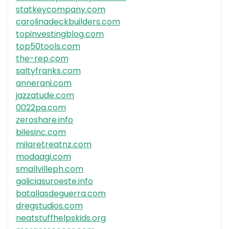
statkeycompany.com
carolinadeckbuilders.com
topinvestingblog.com
top50tools.com
the-rep.com
saltyfranks.com
annerani.com
jazzatude.com
0022pa.com
zeroshare.info
bilesinc.com
milaretreatnz.com
modaagi.com
smallvilleph.com
galiciasuroeste.info
batallasdeguerra.com
dregstudios.com
neatstuffhelpskids.org