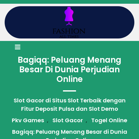
Skip
to
content
Open
Menu
Bagiqq: Peluang Menang
Besar Di Dunia Perjudian
Online
Slot Gacor di Situs Slot Terbaik dengan
Fitur Deposit Pulsa dan Slot Demo
Pkv Games
Slot Gacor
Togel Online
,
,
Bagiqq: Peluang Menang Besar di Dunia