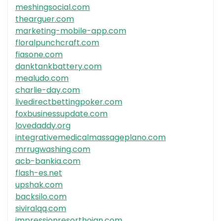
meshingsocial.com
thearguer.com
marketing-mobile-app.com
floralpunchcraft.com
fiasone.com
danktankbattery.com
mealudo.com
charlie-day.com
livedirectbettingpoker.com
foxbusinessupdate.com
lovedaddy.org
integrativemedicalmassageplano.com
mrrugwashing.com
acb-bankia.com
flash-es.net
upshak.com
backsilo.com
siviralqq.com
impressionresorthoian.com