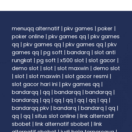
menuqq alternatif
|
pkv games
|
poker
|
poker online
|
pkv games qq
|
pkv games
qq
|
pkv games qq
|
pkv games qq
|
pkv
games qq
|
pg soft
|
bandarq
|
slot anti
rungkat
|
pg soft
|
x500 slot
|
slot gacor
|
demo slot
|
slot
|
slot maxwin
|
demo slot
|
slot
|
slot maxwin
|
slot gacor resmi
|
slot gacor hari ini
|
pkv games qq
|
bandarqq
|
qq
|
bandarqq
|
bandarqq
|
bandarqq
|
qq
|
qq
|
qq
|
qq
|
qq
|
qq
|
bandarqq pkv
|
bandarq
|
bandarq
|
qq
|
qq
|
qq
|
situs slot online
|
link alternatif
sbobet
|
link alternatif sbobet
|
link
alternatif sbobet
|
judi bola terpercaya
|