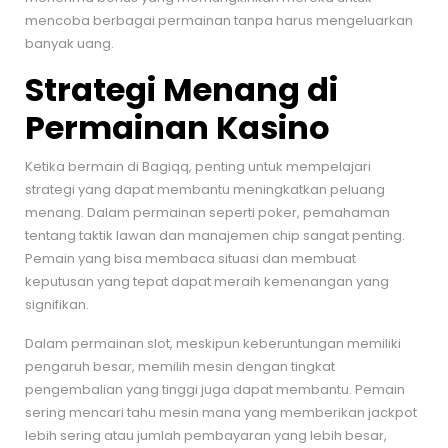
mencoba berbagai permainan tanpa harus mengeluarkan
banyak uang.
Strategi Menang di
Permainan Kasino
Ketika bermain di Bagiqq, penting untuk mempelajari
strategi yang dapat membantu meningkatkan peluang
menang. Dalam permainan seperti poker, pemahaman
tentang taktik lawan dan manajemen chip sangat penting.
Pemain yang bisa membaca situasi dan membuat
keputusan yang tepat dapat meraih kemenangan yang
signifikan.
Dalam permainan slot, meskipun keberuntungan memiliki
pengaruh besar, memilih mesin dengan tingkat
pengembalian yang tinggi juga dapat membantu. Pemain
sering mencari tahu mesin mana yang memberikan jackpot
lebih sering atau jumlah pembayaran yang lebih besar,