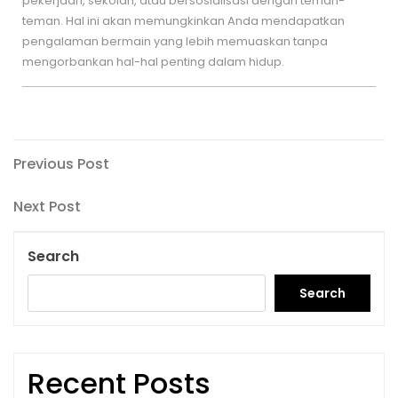
pekerjaan, sekolah, atau bersosialisasi dengan teman-
teman. Hal ini akan memungkinkan Anda mendapatkan
pengalaman bermain yang lebih memuaskan tanpa
mengorbankan hal-hal penting dalam hidup.
Post
Previous
Previous Post
Post
navigation
Next
Next Post
Post
Search
Search
Recent Posts