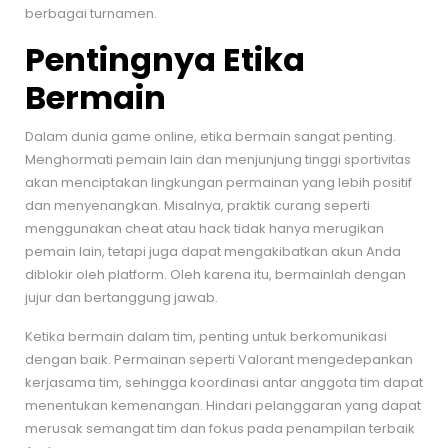
berbagai turnamen.
Pentingnya Etika
Bermain
Dalam dunia game online, etika bermain sangat penting.
Menghormati pemain lain dan menjunjung tinggi sportivitas
akan menciptakan lingkungan permainan yang lebih positif
dan menyenangkan. Misalnya, praktik curang seperti
menggunakan cheat atau hack tidak hanya merugikan
pemain lain, tetapi juga dapat mengakibatkan akun Anda
diblokir oleh platform. Oleh karena itu, bermainlah dengan
jujur dan bertanggung jawab.
Ketika bermain dalam tim, penting untuk berkomunikasi
dengan baik. Permainan seperti Valorant mengedepankan
kerjasama tim, sehingga koordinasi antar anggota tim dapat
menentukan kemenangan. Hindari pelanggaran yang dapat
merusak semangat tim dan fokus pada penampilan terbaik