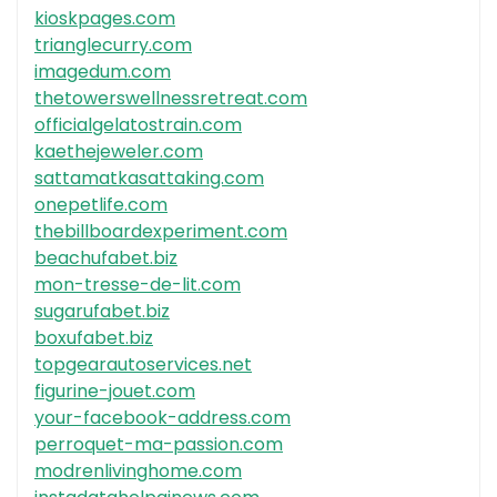
kioskpages.com
trianglecurry.com
imagedum.com
thetowerswellnessretreat.com
officialgelatostrain.com
kaethejeweler.com
sattamatkasattaking.com
onepetlife.com
thebillboardexperiment.com
beachufabet.biz
mon-tresse-de-lit.com
sugarufabet.biz
boxufabet.biz
topgearautoservices.net
figurine-jouet.com
your-facebook-address.com
perroquet-ma-passion.com
modrenlivinghome.com