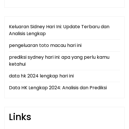
Keluaran Sidney Hari Ini: Update Terbaru dan
Analisis Lengkap
pengeluaran toto macau hari ini
prediksi sydney hari ini: apa yang perlu kamu
ketahui
data hk 2024 lengkap hari ini
Data HK Lengkap 2024: Analisis dan Prediksi
Links