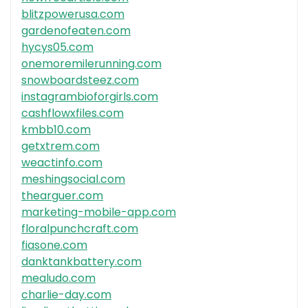
blitzpowerusa.com
gardenofeaten.com
hycys05.com
onemoremilerunning.com
snowboardsteez.com
instagrambioforgirls.com
cashflowxfiles.com
kmbb10.com
getxtrem.com
weactinfo.com
meshingsocial.com
thearguer.com
marketing-mobile-app.com
floralpunchcraft.com
fiasone.com
danktankbattery.com
mealudo.com
charlie-day.com