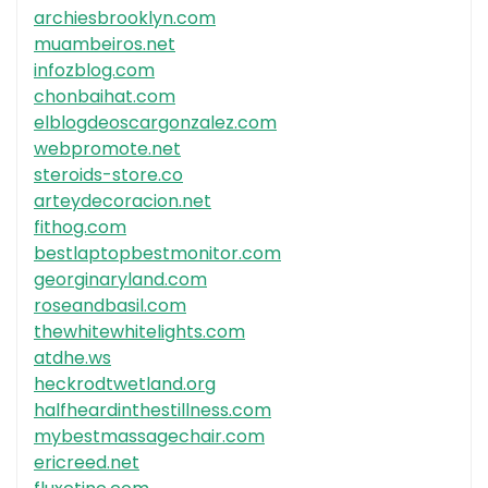
archiesbrooklyn.com
muambeiros.net
infozblog.com
chonbaihat.com
elblogdeoscargonzalez.com
webpromote.net
steroids-store.co
arteydecoracion.net
fithog.com
bestlaptopbestmonitor.com
georginaryland.com
roseandbasil.com
thewhitewhitelights.com
atdhe.ws
heckrodtwetland.org
halfheardinthestillness.com
mybestmassagechair.com
ericreed.net