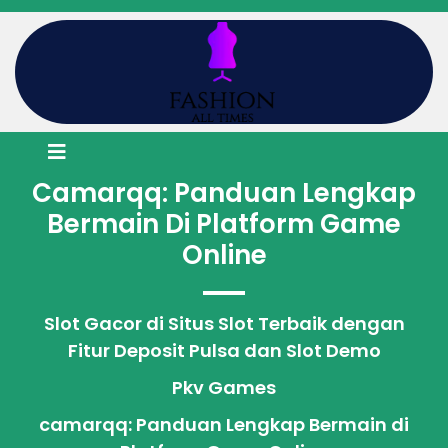
Skip
to
content
Open
Menu
Camarqq: Panduan Lengkap
Bermain Di Platform Game
Online
Slot Gacor di Situs Slot Terbaik dengan
Fitur Deposit Pulsa dan Slot Demo
Pkv Games
camarqq: Panduan Lengkap Bermain di