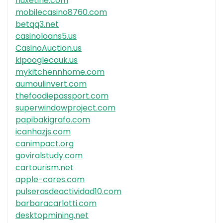
fluxetine.com
mobilecasino8760.com
betqq3.net
casinoloans5.us
CasinoAuction.us
kipooglecouk.us
mykitchennhome.com
aumoulinvert.com
thefoodiepassport.com
superwindowproject.com
papibakigrafo.com
icanhazjs.com
canimpact.org
goviralstudy.com
cartourism.net
apple-cores.com
pulserasdeactividad10.com
barbaracarlotti.com
desktopmining.net