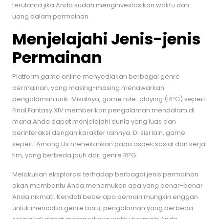
terutama jika Anda sudah menginvestasikan waktu dan
uang dalam permainan.
Menjelajahi Jenis-jenis
Permainan
Platform game online menyediakan berbagai genre
permainan, yang masing-masing menawarkan
pengalaman unik. Misalnya, game role-playing (RPG) seperti
Final Fantasy XIV memberikan pengalaman mendalam di
mana Anda dapat menjelajahi dunia yang luas dan
berinteraksi dengan karakter lainnya. Di sisi lain, game
seperti Among Us menekankan pada aspek sosial dan kerja
tim, yang berbeda jauh dari genre RPG.
Melakukan eksplorasi terhadap berbagai jenis permainan
akan membantu Anda menemukan apa yang benar-benar
Anda nikmati. Kendati beberapa pemain mungkin enggan
untuk mencoba genre baru, pengalaman yang berbeda