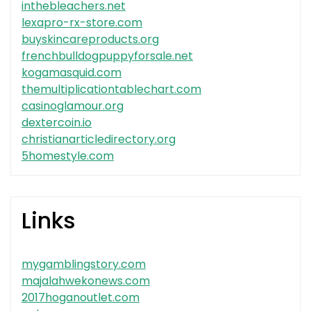
inthebleachers.net
lexapro-rx-store.com
buyskincareproducts.org
frenchbulldogpuppyforsale.net
kogamasquid.com
themultiplicationtablechart.com
casinoglamour.org
dextercoin.io
christianarticledirectory.org
5homestyle.com
Links
mygamblingstory.com
majalahwekonews.com
2017hoganoutlet.com