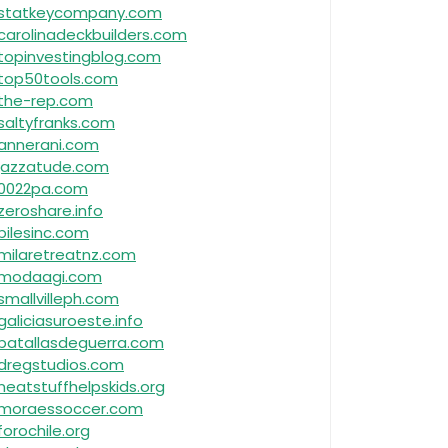
statkeycompany.com
carolinadeckbuilders.com
topinvestingblog.com
top50tools.com
the-rep.com
saltyfranks.com
annerani.com
jazzatude.com
0022pa.com
zeroshare.info
bilesinc.com
milaretreatnz.com
modaagi.com
smallvilleph.com
galiciasuroeste.info
batallasdeguerra.com
dregstudios.com
neatstuffhelpskids.org
moraessoccer.com
forochile.org