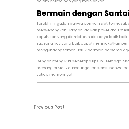
dalam permainan yang melelahkan.
Bermain dengan Santa
Terakhir, ingatlah bahwa bermain slot, termasuk 
menyenangkan. Jangan jadikan poker atau mesi
keputusan yang diambil pun biasanya lebih baik. 
suasana hati yang baik dapat meningkatkan pe
mengundang teman untuk bermain bersama ag
Dengan mengikuti beberapa tips ini, semoga A
menang di Slot Zeus88. Ingatlah selalu bahwa pe
setiap momennya!
Post
Previous
Previous Post
Post
navigation