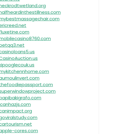
heckrodtwetland.org
halfheardinthestillness.com
mybestmassagechair.com
ericreed.net
fluxetine.com
mobilecasino8760.com
betqq3.net
casinoloans5.us
CasinoAuction.us
kipooglecouk.us
mykitchennhome.com
aumoulinvert.com
thefoodiepassport.com
superwindowproject.com
papibakigrafo.com
icanhazjs.com
canimpact.org
goviralstudy.com
cartourism.net
apple-cores.com