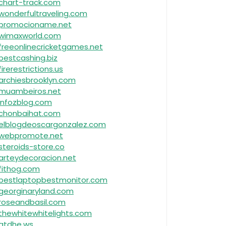
chart-track.com
wonderfultraveling.com
promocioname.net
wimaxworld.com
freeonlinecricketgames.net
bestcashing.biz
firerestrictions.us
archiesbrooklyn.com
muambeiros.net
infozblog.com
chonbaihat.com
elblogdeoscargonzalez.com
webpromote.net
steroids-store.co
arteydecoracion.net
fithog.com
bestlaptopbestmonitor.com
georginaryland.com
roseandbasil.com
thewhitewhitelights.com
atdhe.ws