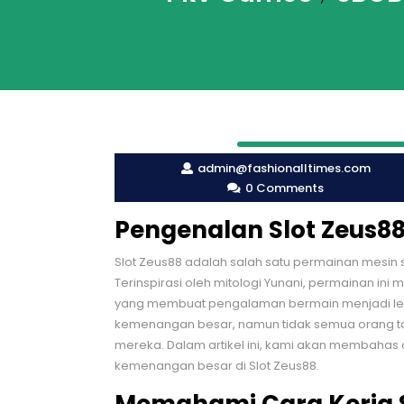
admin@fashionalltimes.com
0 Comments
Pengenalan Slot Zeus8
Slot Zeus88 adalah salah satu permainan mesin 
Terinspirasi oleh mitologi Yunani, permainan i
yang membuat pengalaman bermain menjadi leb
kemenangan besar, namun tidak semua orang tah
mereka. Dalam artikel ini, kami akan membaha
kemenangan besar di Slot Zeus88.
Memahami Cara Kerja 