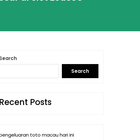
Search
Search
Recent Posts
pengeluaran toto macau hari ini