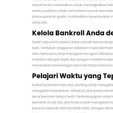
dapat Anda manfaatkan untuk meningkatkan ket
selalu pastikan untuk memahami syarat dan ket
bonus putaran gratis, manfaatkan kesempatan in
uang asli.
Kelola Bankroll Anda d
Salah satu kunci utama untuk meraih kemenang
baik. Tentukan anggaran sebelum mulai bermain
dan mencoba untuk mengejar kerugian. Misalnya, 
mainkan dengan bijak dan jangan melebihi batas
merasakan kesenangan bermain tanpa tekanan fi
Pelajari Waktu yang Te
Ketika Anda bermain slot, penting untuk menget
mengalami kekalahan. Misalnya, jika Anda men
terus bermain tanpa henti. Pertimbangkan untu
berhenti. Di sisi lain, jika Anda sudah mengalam
pensiun sejenak dan kembali nanti. Dengan dem