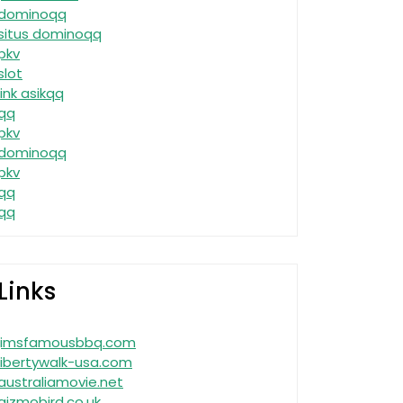
dominoqq
situs dominoqq
pkv
slot
link asikqq
qq
pkv
dominoqq
pkv
qq
qq
Links
jimsfamousbbq.com
libertywalk-usa.com
australiamovie.net
gizmobird.co.uk