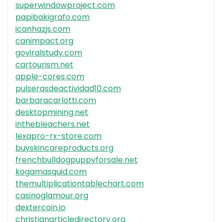
superwindowproject.com
papibakigrafo.com
icanhazjs.com
canimpact.org
goviralstudy.com
cartourism.net
apple-cores.com
pulserasdeactividad10.com
barbaracarlotti.com
desktopmining.net
inthebleachers.net
lexapro-rx-store.com
buyskincareproducts.org
frenchbulldogpuppyforsale.net
kogamasquid.com
themultiplicationtablechart.com
casinoglamour.org
dextercoin.io
christianarticledirectory.org