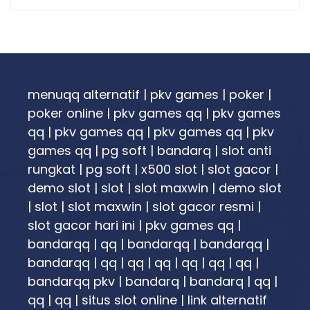
menuqq alternatif
|
pkv games
|
poker
|
poker online
|
pkv games qq
|
pkv games
qq
|
pkv games qq
|
pkv games qq
|
pkv
games qq
|
pg soft
|
bandarq
|
slot anti
rungkat
|
pg soft
|
x500 slot
|
slot gacor
|
demo slot
|
slot
|
slot maxwin
|
demo slot
|
slot
|
slot maxwin
|
slot gacor resmi
|
slot gacor hari ini
|
pkv games qq
|
bandarqq
|
qq
|
bandarqq
|
bandarqq
|
bandarqq
|
qq
|
qq
|
qq
|
qq
|
qq
|
qq
|
bandarqq pkv
|
bandarq
|
bandarq
|
qq
|
qq
|
qq
|
situs slot online
|
link alternatif