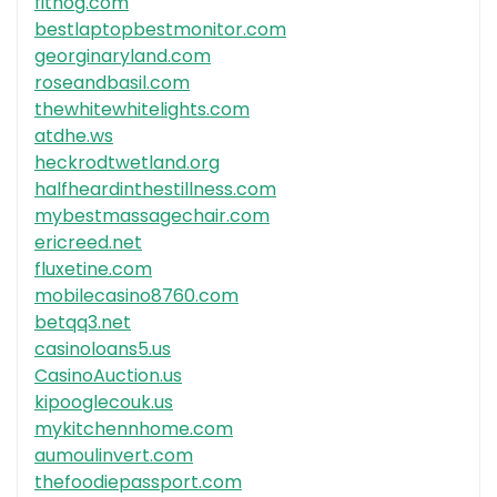
fithog.com
bestlaptopbestmonitor.com
georginaryland.com
roseandbasil.com
thewhitewhitelights.com
atdhe.ws
heckrodtwetland.org
halfheardinthestillness.com
mybestmassagechair.com
ericreed.net
fluxetine.com
mobilecasino8760.com
betqq3.net
casinoloans5.us
CasinoAuction.us
kipooglecouk.us
mykitchennhome.com
aumoulinvert.com
thefoodiepassport.com