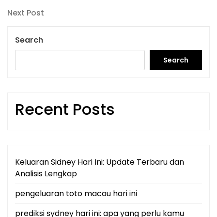
Post
navigation
Next
Next Post
Post
Search
Search
Recent Posts
Keluaran Sidney Hari Ini: Update Terbaru dan
Analisis Lengkap
pengeluaran toto macau hari ini
prediksi sydney hari ini: apa yang perlu kamu