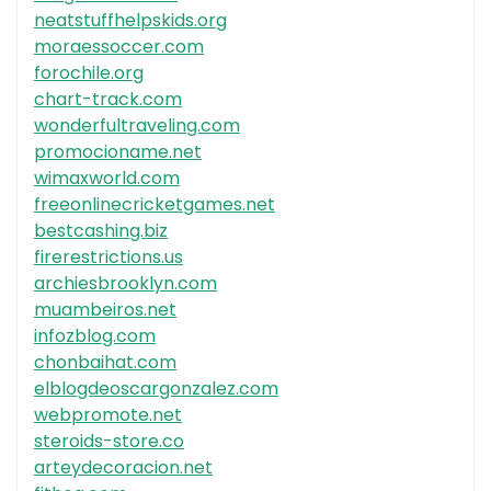
neatstuffhelpskids.org
moraessoccer.com
forochile.org
chart-track.com
wonderfultraveling.com
promocioname.net
wimaxworld.com
freeonlinecricketgames.net
bestcashing.biz
firerestrictions.us
archiesbrooklyn.com
muambeiros.net
infozblog.com
chonbaihat.com
elblogdeoscargonzalez.com
webpromote.net
steroids-store.co
arteydecoracion.net