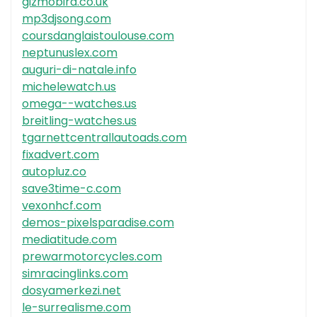
gizmobird.co.uk
mp3djsong.com
coursdanglaistoulouse.com
neptunuslex.com
auguri-di-natale.info
michelewatch.us
omega--watches.us
breitling-watches.us
tgarnettcentrallautoads.com
fixadvert.com
autopluz.co
save3time-c.com
vexonhcf.com
demos-pixelsparadise.com
mediatitude.com
prewarmotorcycles.com
simracinglinks.com
dosyamerkezi.net
le-surrealisme.com