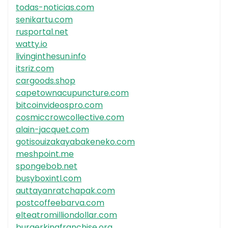
todas-noticias.com
senikartu.com
rusportal.net
watty.io
livinginthesun.info
itsriz.com
cargoods.shop
capetownacupuncture.com
bitcoinvideospro.com
cosmiccrowcollective.com
alain-jacquet.com
gotisouizakayabakeneko.com
meshpoint.me
spongebob.net
busyboxintl.com
auttayanratchapak.com
postcoffeebarva.com
elteatromilliondollar.com
burgerkingfranchise.org