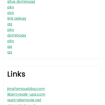
situs dominoqq
pkv
slot
link asikqq
qq
pkv
dominoqq
pkv
qq
qq
Links
jimsfamousbbq.com
libertywalk-usa.com
australiamovie.net