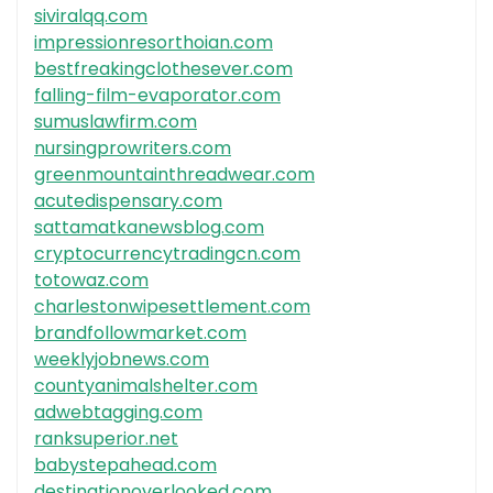
siviralqq.com
impressionresorthoian.com
bestfreakingclothesever.com
falling-film-evaporator.com
sumuslawfirm.com
nursingprowriters.com
greenmountainthreadwear.com
acutedispensary.com
sattamatkanewsblog.com
cryptocurrencytradingcn.com
totowaz.com
charlestonwipesettlement.com
brandfollowmarket.com
weeklyjobnews.com
countyanimalshelter.com
adwebtagging.com
ranksuperior.net
babystepahead.com
destinationoverlooked.com