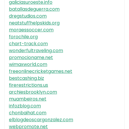
galiciasuroeste.info
batallasdeguerra.com
dregstudios.com
neatstuffhelpskids.org
moraessoccer.com
forochile.org
chart-track.com
wonderfultraveling.com
promocioname.net
wimaxworld.com
freeonlinecricketgames.net
bestcashing.biz
firerestrictions.us
archiesbrooklyn.com
muambeiros.net
infozblog.com
chonbaihat.com
elblogdeoscargonzalez.com
webpromote.net