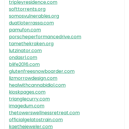
tripleyresidence.com
softtorrents.org
somosvulnerables.org
duatloterrassa.com
pamufon.com
porscheperformancedrive.com
tamethekraken.org
lutzinator.com
ondasrl.com
blife2016.com
glutenfreesnowboarder.com
lizmorrowdesign.com
healwithcannabidiol.com
kioskpages.com
trianglecurry.com
imagedum.com
thetowerswellnessretreat.com
officialgelatostrain.com
kaethejeweler.com