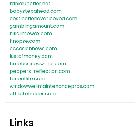
ranksuperior.net
babystepahead.com
destinationoverlooked.com
gamblingamount.com
hillclimbwax.com
hnopse.com
occasionnews.com
lustofmoney.com
timebusinesszone.com
peppers-reflection.com
tuneoflife.com
windowwellmaintenancepros.com
affiliateholder.com
Links