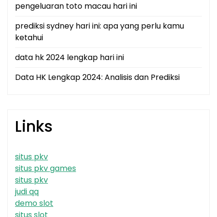
pengeluaran toto macau hari ini
prediksi sydney hari ini: apa yang perlu kamu
ketahui
data hk 2024 lengkap hari ini
Data HK Lengkap 2024: Analisis dan Prediksi
Links
situs pkv
situs pkv games
situs pkv
judi qq
demo slot
situs slot