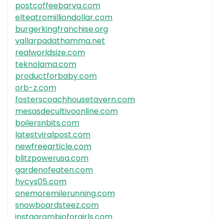
postcoffeebarva.com
elteatromilliondollar.com
burgerkingfranchise.org
vallarpadathamma.net
realworldsize.com
teknolama.com
productforbaby.com
orb-z.com
fosterscoachhousetavern.com
mesasdecultivoonline.com
boilersnbits.com
latestviralpost.com
newfreearticle.com
blitzpowerusa.com
gardenofeaten.com
hycys05.com
onemoremilerunning.com
snowboardsteez.com
instagrambioforgirls.com