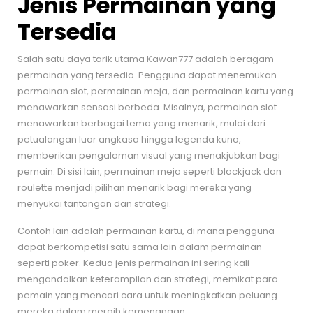
Jenis Permainan yang
Tersedia
Salah satu daya tarik utama Kawan777 adalah beragam
permainan yang tersedia. Pengguna dapat menemukan
permainan slot, permainan meja, dan permainan kartu yang
menawarkan sensasi berbeda. Misalnya, permainan slot
menawarkan berbagai tema yang menarik, mulai dari
petualangan luar angkasa hingga legenda kuno,
memberikan pengalaman visual yang menakjubkan bagi
pemain. Di sisi lain, permainan meja seperti blackjack dan
roulette menjadi pilihan menarik bagi mereka yang
menyukai tantangan dan strategi.
Contoh lain adalah permainan kartu, di mana pengguna
dapat berkompetisi satu sama lain dalam permainan
seperti poker. Kedua jenis permainan ini sering kali
mengandalkan keterampilan dan strategi, memikat para
pemain yang mencari cara untuk meningkatkan peluang
mereka dalam meraih kemenangan.