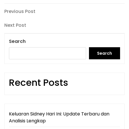
Post
Previous
Previous Post
Post
navigation
Next
Next Post
Post
Search
Search
Recent Posts
Keluaran Sidney Hari Ini: Update Terbaru dan
Analisis Lengkap