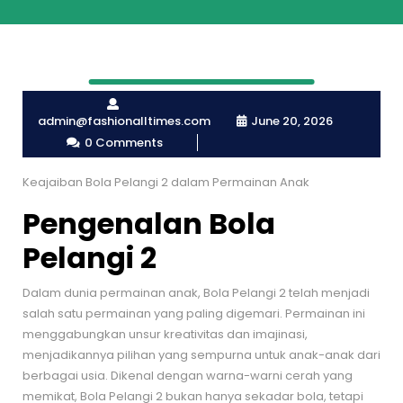
admin@fashionalltimes.com
June 20, 2026
0 Comments
Keajaiban Bola Pelangi 2 dalam Permainan Anak
Pengenalan Bola
Pelangi 2
Dalam dunia permainan anak, Bola Pelangi 2 telah menjadi
salah satu permainan yang paling digemari. Permainan ini
menggabungkan unsur kreativitas dan imajinasi,
menjadikannya pilihan yang sempurna untuk anak-anak dari
berbagai usia. Dikenal dengan warna-warni cerah yang
memikat, Bola Pelangi 2 bukan hanya sekadar bola, tetapi