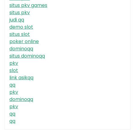
situs pkv games
situs pkv
judi qq
demo slot
situs slot
poker online
dominoqq
situs dominoqq
pkv
slot
link asikqq
qq
pkv
dominoqq
pkv
qq
qq