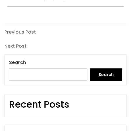
Post
Previous
Previous Post
Post
navigation
Next
Next Post
Post
Search
Search
Recent Posts