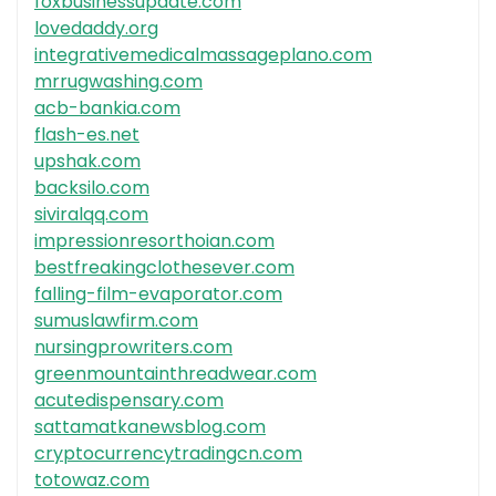
foxbusinessupdate.com
lovedaddy.org
integrativemedicalmassageplano.com
mrrugwashing.com
acb-bankia.com
flash-es.net
upshak.com
backsilo.com
siviralqq.com
impressionresorthoian.com
bestfreakingclothesever.com
falling-film-evaporator.com
sumuslawfirm.com
nursingprowriters.com
greenmountainthreadwear.com
acutedispensary.com
sattamatkanewsblog.com
cryptocurrencytradingcn.com
totowaz.com