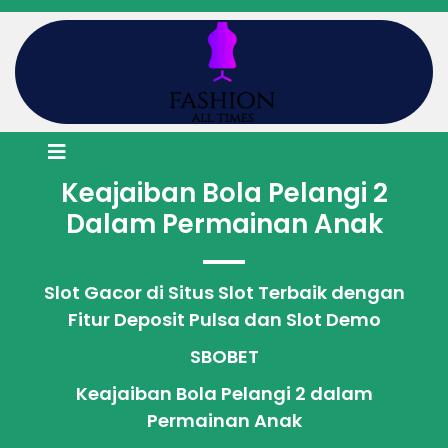
Skip
to
content
Open
Menu
Keajaiban Bola Pelangi 2
Dalam Permainan Anak
Slot Gacor di Situs Slot Terbaik dengan
Fitur Deposit Pulsa dan Slot Demo
SBOBET
Keajaiban Bola Pelangi 2 dalam
Permainan Anak