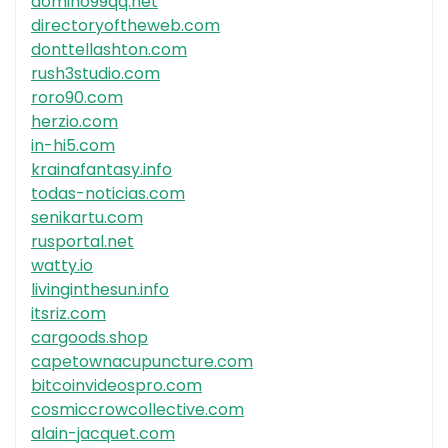
domino99qq.net
directoryoftheweb.com
donttellashton.com
rush3studio.com
roro90.com
herzio.com
in-hi5.com
krainafantasy.info
todas-noticias.com
senikartu.com
rusportal.net
watty.io
livinginthesun.info
itsriz.com
cargoods.shop
capetownacupuncture.com
bitcoinvideospro.com
cosmiccrowcollective.com
alain-jacquet.com