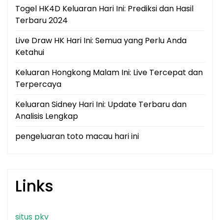
Togel HK4D Keluaran Hari Ini: Prediksi dan Hasil
Terbaru 2024
Live Draw HK Hari Ini: Semua yang Perlu Anda
Ketahui
Keluaran Hongkong Malam Ini: Live Tercepat dan
Terpercaya
Keluaran Sidney Hari Ini: Update Terbaru dan
Analisis Lengkap
pengeluaran toto macau hari ini
Links
situs pkv