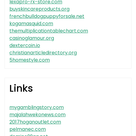
lexapro-rx-store.com
buyskincareproducts.org
frenchbulldogpuppyforsale.net
kogamasquid.com
themultiplicationtablechart.com
casinoglamour.org
dextercoin.io
christianarticledirectory.org
5homestyle.com
Links
mygamblingstory.com
majalahwekonews.com
2017hoganoutlet.com
pelmanec.com