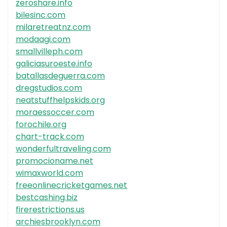
zeroshare.info
bilesinc.com
milaretreatnz.com
modaagi.com
smallvilleph.com
galiciasuroeste.info
batallasdeguerra.com
dregstudios.com
neatstuffhelpskids.org
moraessoccer.com
forochile.org
chart-track.com
wonderfultraveling.com
promocioname.net
wimaxworld.com
freeonlinecricketgames.net
bestcashing.biz
firerestrictions.us
archiesbrooklyn.com