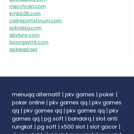
merchrain.com
kmbb28.com
callreportsforum.com
sokmilya.com
abyluny.com
boomjavtrk.com
apklead.net
menuqq alternatif
|
pkv games
|
poker
|
poker online
|
pkv games qq
|
pkv games
qq
|
pkv games qq
|
pkv games qq
|
pkv
games qq
|
pg soft
|
bandarq
|
slot anti
rungkat
|
pg soft
|
x500 slot
|
slot gacor
|