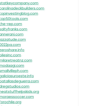
statkeycompany.com
carolinadeckbuilders.com
topinvestingblog.com
top50tools.com
the-rep.com
saltyfranks.com
annerani.com
jazzatude.com
0022pa.com
zeroshare.info
bilesinc.com
milaretreatnz.com
modaagi.com
smallvilleph.com
galiciasuroeste.info
batallasdeguerra.com
dregstudios.com
neatstuffhelpskids.org
moraessoccer.com
forochile.org