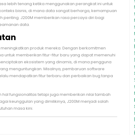
rasa lebih tenang ketika menggunakan perangkat ini untuk
 konteks bisnis, di mana data sangat berharga, kemampuan
ah penting. J200M memberikan rasa percaya diri bagi
keamanan data.
utan
tuk meningkatkan produk mereka. Dengan berkomitmen
 untuk memberikan fitur-fitur baru yang dapat memenuhi
i menciptakan ekosistem yang dinamis, di mana pengguna
yang menguntungkan. Misalnya, pembaruan software
alu mendapatkan fitur terbaru dan perbaikan bug tanpa
al fungsionalitas tetapi juga memberikan nilai tambah
gai keunggulan yang dimilikinya, J200M menjadi salah
utuhan masa kini.