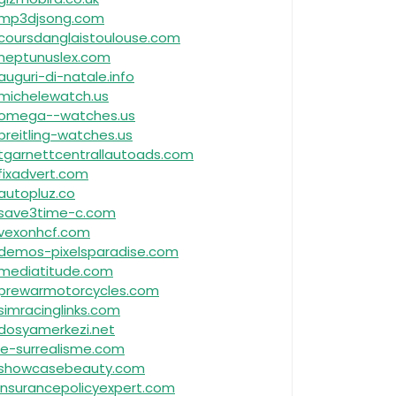
mp3djsong.com
coursdanglaistoulouse.com
neptunuslex.com
auguri-di-natale.info
michelewatch.us
omega--watches.us
breitling-watches.us
tgarnettcentrallautoads.com
fixadvert.com
autopluz.co
save3time-c.com
vexonhcf.com
demos-pixelsparadise.com
mediatitude.com
prewarmotorcycles.com
simracinglinks.com
dosyamerkezi.net
le-surrealisme.com
showcasebeauty.com
insurancepolicyexpert.com