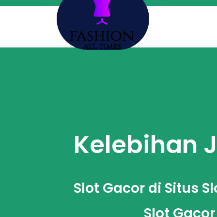
Skip
to
content
Kelebihan 
Slot Gacor di Situs 
Slot Gacor