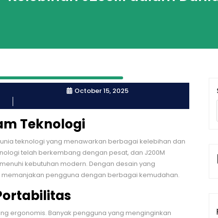
October 15, 2025
am Teknologi
 dunia teknologi yang menawarkan berbagai kelebihan dan
teknologi telah berkembang dengan pesat, dan J200M
memenuhi kebutuhan modern. Dengan desain yang
iap memanjakan pengguna dengan berbagai kemudahan.
ortabilitas
yang ergonomis. Banyak pengguna yang menginginkan