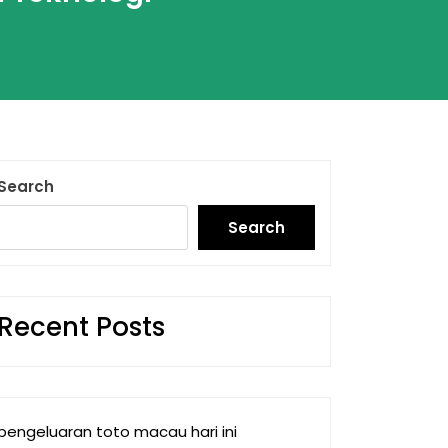
Search
Search
Recent Posts
pengeluaran toto macau hari ini