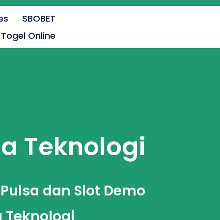
es
SBOBET
Togel Online
a Teknologi
t Pulsa dan Slot Demo
 Teknologi