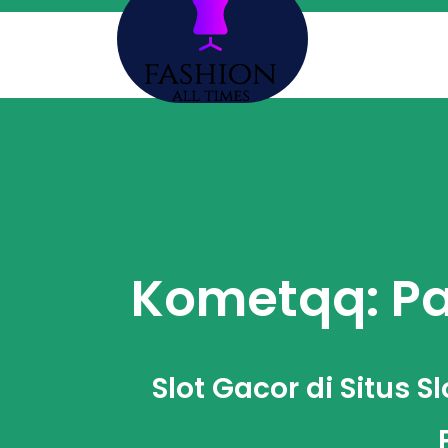
Skip
to
content
Kometqq: P
Slot Gacor di Situs 