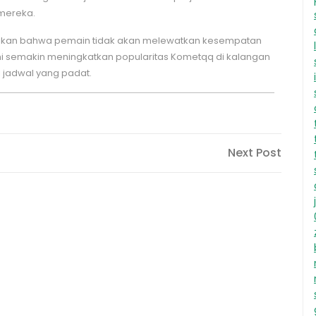
mereka.
ikan bahwa pemain tidak akan melewatkan kesempatan
ini semakin meningkatkan popularitas Kometqq di kalangan
 jadwal yang padat.
Next
Next Post
Post