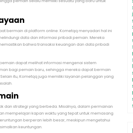
ingga pemain selalu memiliki sesuatu yang baru untuk
ayaan
at bermain di platform online. Kometqq menyadari hal ini
elindungi data dan informasi pribadi pemain. Mereka
memastikan bahwa transaksi keuangan dan data pribadi
pemain dapat melihat informasi mengenai sistem
man bagi pemain baru, sehingga mereka dapat bermain
elain itu, Kometqq juga memiliki layanan pelanggan yang
asalah.
rmain
k dan strategi yang berbeda. Misalnya, dalam permainan
n mempelajari kapan waktu yang tepat untuk memasang
eberuntungan berperan lebih besar, meskipun mengetahui
simalkan keuntungan.