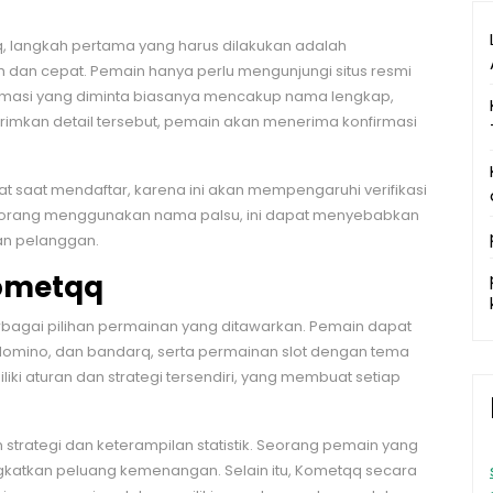
 langkah pertama yang harus dilakukan adalah
 dan cepat. Pemain hanya perlu mengunjungi situs resmi
ormasi yang diminta biasanya mencakup nama lengkap,
rimkan detail tersebut, pemain akan menerima konfirmasi
t saat mendaftar, karena ini akan mempengaruhi verifikasi
eseorang menggunakan nama palsu, ini dapat menyebabkan
an pelanggan.
Kometqq
rbagai pilihan permainan yang ditawarkan. Pemain dapat
 domino, dan bandarq, serta permainan slot dengan tema
i aturan dan strategi tersendiri, yang membuat setiap
 strategi dan keterampilan statistik. Seorang pemain yang
atkan peluang kemenangan. Selain itu, Kometqq secara