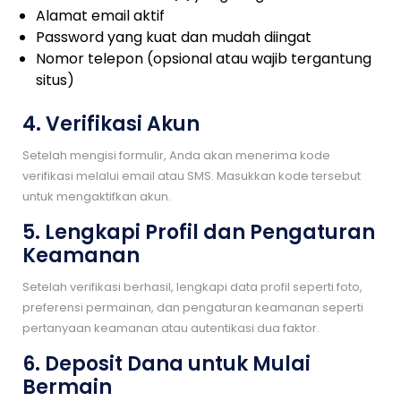
Alamat email aktif
Password yang kuat dan mudah diingat
Nomor telepon (opsional atau wajib tergantung
situs)
4. Verifikasi Akun
Setelah mengisi formulir, Anda akan menerima kode
verifikasi melalui email atau SMS. Masukkan kode tersebut
untuk mengaktifkan akun.
5. Lengkapi Profil dan Pengaturan
Keamanan
Setelah verifikasi berhasil, lengkapi data profil seperti foto,
preferensi permainan, dan pengaturan keamanan seperti
pertanyaan keamanan atau autentikasi dua faktor.
6. Deposit Dana untuk Mulai
Bermain