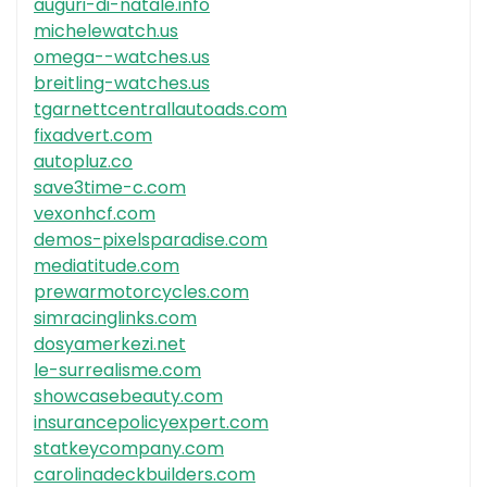
auguri-di-natale.info
michelewatch.us
omega--watches.us
breitling-watches.us
tgarnettcentrallautoads.com
fixadvert.com
autopluz.co
save3time-c.com
vexonhcf.com
demos-pixelsparadise.com
mediatitude.com
prewarmotorcycles.com
simracinglinks.com
dosyamerkezi.net
le-surrealisme.com
showcasebeauty.com
insurancepolicyexpert.com
statkeycompany.com
carolinadeckbuilders.com