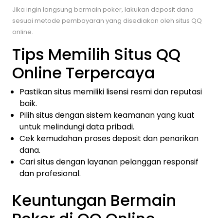
Jika ingin langsung bermain poker, lakukan deposit dana
sesuai metode pembayaran yang disediakan oleh situs QQ
online.
Tips Memilih Situs QQ
Online Terpercaya
Pastikan situs memiliki lisensi resmi dan reputasi
baik.
Pilih situs dengan sistem keamanan yang kuat
untuk melindungi data pribadi.
Cek kemudahan proses deposit dan penarikan
dana.
Cari situs dengan layanan pelanggan responsif
dan profesional.
Keuntungan Bermain