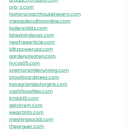
productforbaby.com
orb-z.com
fosterscoachhousetavern.com
mesasdecultivoonline.com
boilersnbits.com
latestviralpost.com
newfreearticle.com
blitzpowerusa.com
gardenofeaten.com
hycys05.com
onemoremilerunning.com
snowboardsteez.com
instagrambioforgirls.com
cashflowxfiles.com
kmbb10.com
getxtrem.com
weactinfo.com
meshingsocial.com
thearguer.com