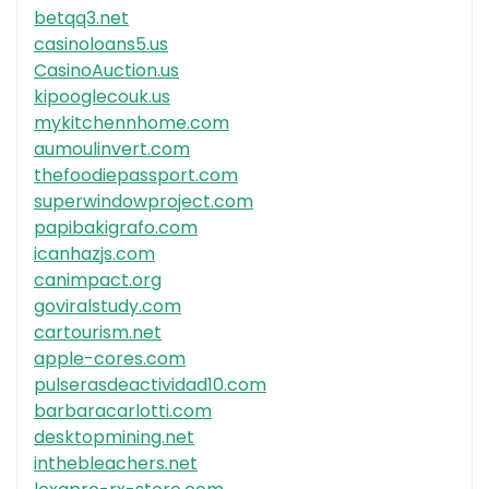
betqq3.net
casinoloans5.us
CasinoAuction.us
kipooglecouk.us
mykitchennhome.com
aumoulinvert.com
thefoodiepassport.com
superwindowproject.com
papibakigrafo.com
icanhazjs.com
canimpact.org
goviralstudy.com
cartourism.net
apple-cores.com
pulserasdeactividad10.com
barbaracarlotti.com
desktopmining.net
inthebleachers.net