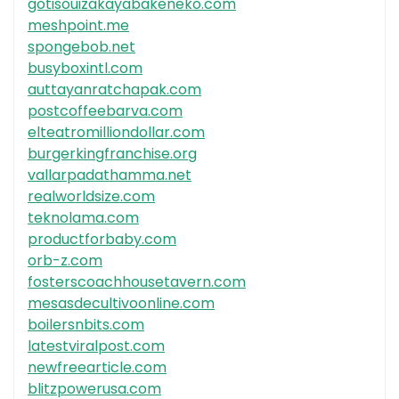
gotisouizakayabakeneko.com
meshpoint.me
spongebob.net
busyboxintl.com
auttayanratchapak.com
postcoffeebarva.com
elteatromilliondollar.com
burgerkingfranchise.org
vallarpadathamma.net
realworldsize.com
teknolama.com
productforbaby.com
orb-z.com
fosterscoachhousetavern.com
mesasdecultivoonline.com
boilersnbits.com
latestviralpost.com
newfreearticle.com
blitzpowerusa.com