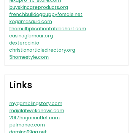
lexapro-rx-store.com
buyskincareproducts.org
frenchbulldogpuppyforsale.net
kogamasquid.com
themultiplicationtablechart.com
casinoglamour.org
dextercoin.io
christianarticledirectory.org
5homestyle.com
Links
mygamblingstory.com
majalahwekonews.com
2017hoganoutlet.com
pelmanec.com
domino99qq.net