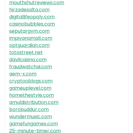
mouthshutreviews.com
hirzadesalta.com
digitallifeopoly.com
casinobubbles.com
seputargym.com
impiyanamall.com
optguardian.com
totostreet.net
davilcasino.com
fraudwatchai.com
aem-x.com
cryptooblogs.com
gameuplevel.com
homethestyle.com
amuldistribution.com
borobuddur.com
wundermusic.com
gamefungames.com
25-minute-timer.com