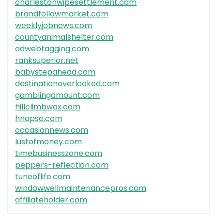
charlestonwipesettlement.com
brandfollowmarket.com
weeklyjobnews.com
countyanimalshelter.com
adwebtagging.com
ranksuperior.net
babystepahead.com
destinationoverlooked.com
gamblingamount.com
hillclimbwax.com
hnopse.com
occasionnews.com
lustofmoney.com
timebusinesszone.com
peppers-reflection.com
tuneoflife.com
windowwellmaintenancepros.com
affiliateholder.com