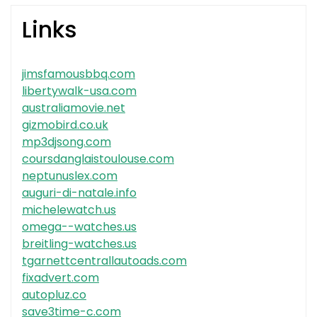
Links
jimsfamousbbq.com
libertywalk-usa.com
australiamovie.net
gizmobird.co.uk
mp3djsong.com
coursdanglaistoulouse.com
neptunuslex.com
auguri-di-natale.info
michelewatch.us
omega--watches.us
breitling-watches.us
tgarnettcentrallautoads.com
fixadvert.com
autopluz.co
save3time-c.com