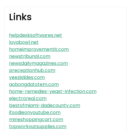
Links
helpdesksoftwares.net
lovabowl.net
homeimprovementit.com
newstribunal.com
newsdailymagazines.com
preceptionhub.com
yeezislides.com
aobongdatotem.com
home-remedies-yeast-infection.com
electroreal.com
bestofmiami-dadecounty.com
ifoodieonyoutube.com
mineshoppingcart.com
topworkoutsupplies.com