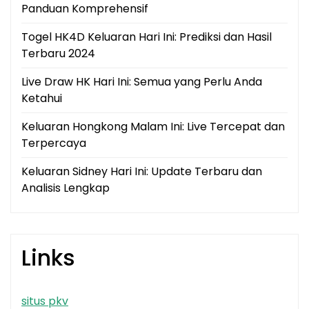
Panduan Komprehensif
Togel HK4D Keluaran Hari Ini: Prediksi dan Hasil
Terbaru 2024
Live Draw HK Hari Ini: Semua yang Perlu Anda
Ketahui
Keluaran Hongkong Malam Ini: Live Tercepat dan
Terpercaya
Keluaran Sidney Hari Ini: Update Terbaru dan
Analisis Lengkap
Links
situs pkv