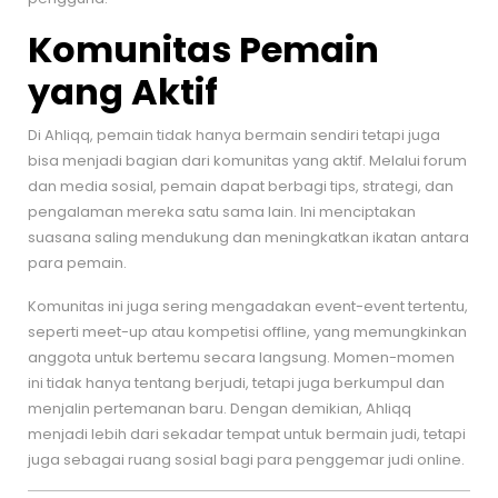
Komunitas Pemain
yang Aktif
Di Ahliqq, pemain tidak hanya bermain sendiri tetapi juga
bisa menjadi bagian dari komunitas yang aktif. Melalui forum
dan media sosial, pemain dapat berbagi tips, strategi, dan
pengalaman mereka satu sama lain. Ini menciptakan
suasana saling mendukung dan meningkatkan ikatan antara
para pemain.
Komunitas ini juga sering mengadakan event-event tertentu,
seperti meet-up atau kompetisi offline, yang memungkinkan
anggota untuk bertemu secara langsung. Momen-momen
ini tidak hanya tentang berjudi, tetapi juga berkumpul dan
menjalin pertemanan baru. Dengan demikian, Ahliqq
menjadi lebih dari sekadar tempat untuk bermain judi, tetapi
juga sebagai ruang sosial bagi para penggemar judi online.