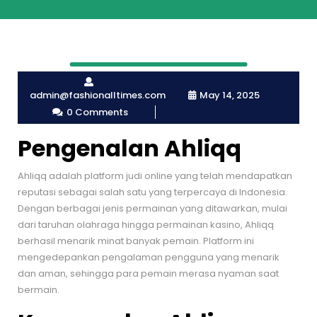
admin@fashionalltimes.com
May 14, 2025
0 Comments
Pengenalan Ahliqq
Ahliqq adalah platform judi online yang telah mendapatkan
reputasi sebagai salah satu yang terpercaya di Indonesia.
Dengan berbagai jenis permainan yang ditawarkan, mulai
dari taruhan olahraga hingga permainan kasino, Ahliqq
berhasil menarik minat banyak pemain. Platform ini
mengedepankan pengalaman pengguna yang menarik
dan aman, sehingga para pemain merasa nyaman saat
bermain.