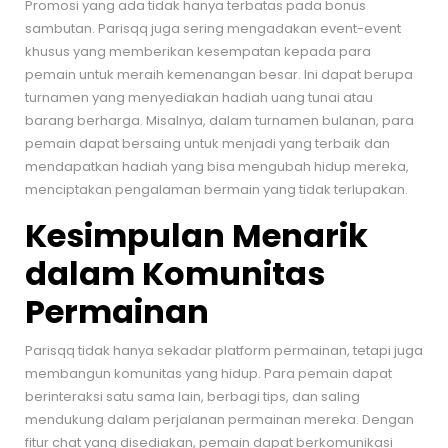
Promosi yang ada tidak hanya terbatas pada bonus
sambutan. Parisqq juga sering mengadakan event-event
khusus yang memberikan kesempatan kepada para
pemain untuk meraih kemenangan besar. Ini dapat berupa
turnamen yang menyediakan hadiah uang tunai atau
barang berharga. Misalnya, dalam turnamen bulanan, para
pemain dapat bersaing untuk menjadi yang terbaik dan
mendapatkan hadiah yang bisa mengubah hidup mereka,
menciptakan pengalaman bermain yang tidak terlupakan.
Kesimpulan Menarik
dalam Komunitas
Permainan
Parisqq tidak hanya sekadar platform permainan, tetapi juga
membangun komunitas yang hidup. Para pemain dapat
berinteraksi satu sama lain, berbagi tips, dan saling
mendukung dalam perjalanan permainan mereka. Dengan
fitur chat yang disediakan, pemain dapat berkomunikasi