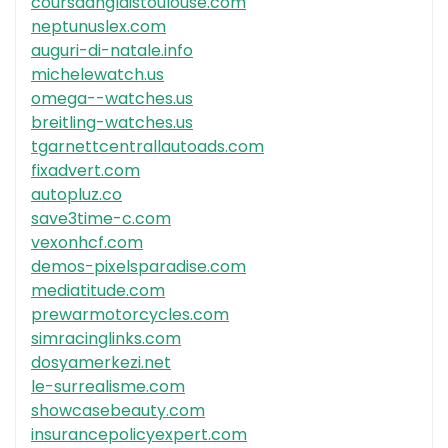
coursdanglaistoulouse.com
neptunuslex.com
auguri-di-natale.info
michelewatch.us
omega--watches.us
breitling-watches.us
tgarnettcentrallautoads.com
fixadvert.com
autopluz.co
save3time-c.com
vexonhcf.com
demos-pixelsparadise.com
mediatitude.com
prewarmotorcycles.com
simracinglinks.com
dosyamerkezi.net
le-surrealisme.com
showcasebeauty.com
insurancepolicyexpert.com