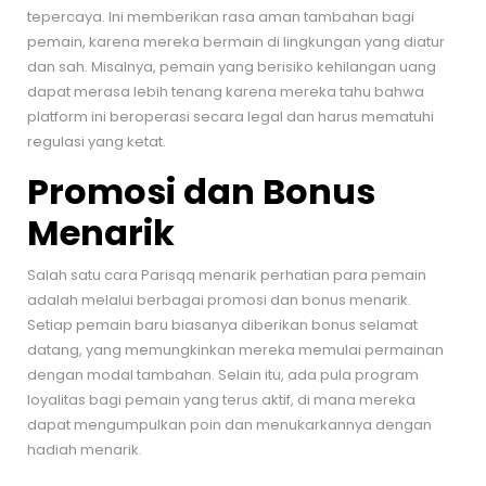
tepercaya. Ini memberikan rasa aman tambahan bagi
pemain, karena mereka bermain di lingkungan yang diatur
dan sah. Misalnya, pemain yang berisiko kehilangan uang
dapat merasa lebih tenang karena mereka tahu bahwa
platform ini beroperasi secara legal dan harus mematuhi
regulasi yang ketat.
Promosi dan Bonus
Menarik
Salah satu cara Parisqq menarik perhatian para pemain
adalah melalui berbagai promosi dan bonus menarik.
Setiap pemain baru biasanya diberikan bonus selamat
datang, yang memungkinkan mereka memulai permainan
dengan modal tambahan. Selain itu, ada pula program
loyalitas bagi pemain yang terus aktif, di mana mereka
dapat mengumpulkan poin dan menukarkannya dengan
hadiah menarik.