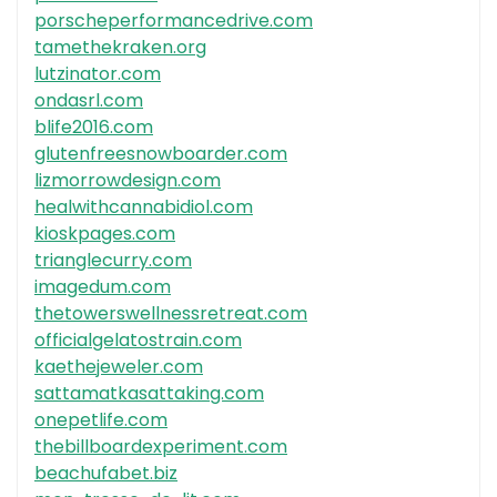
porscheperformancedrive.com
tamethekraken.org
lutzinator.com
ondasrl.com
blife2016.com
glutenfreesnowboarder.com
lizmorrowdesign.com
healwithcannabidiol.com
kioskpages.com
trianglecurry.com
imagedum.com
thetowerswellnessretreat.com
officialgelatostrain.com
kaethejeweler.com
sattamatkasattaking.com
onepetlife.com
thebillboardexperiment.com
beachufabet.biz