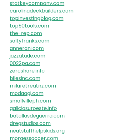
statkeycompany.com
carolinadeckbuilders.com
topinvestingblog.com
top50tools.com
the-rep.com
saltyfranks.com
annerani.com
jazzatude.com
0022pa.com
zeroshare.info
bilesinc.com
milaretreatnz.com
modaagi.com
smallvilleph.com
galiciasuroeste.info
batallasdeguerra.com
dregstudios.com
neatstuffhelpskids.org
moraessoccer.com