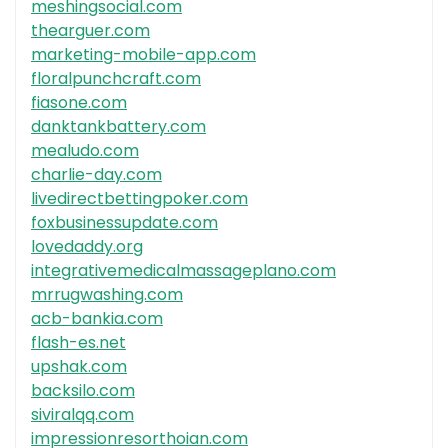
meshingsocial.com
thearguer.com
marketing-mobile-app.com
floralpunchcraft.com
fiasone.com
danktankbattery.com
mealudo.com
charlie-day.com
livedirectbettingpoker.com
foxbusinessupdate.com
lovedaddy.org
integrativemedicalmassageplano.com
mrrugwashing.com
acb-bankia.com
flash-es.net
upshak.com
backsilo.com
siviralqq.com
impressionresorthoian.com