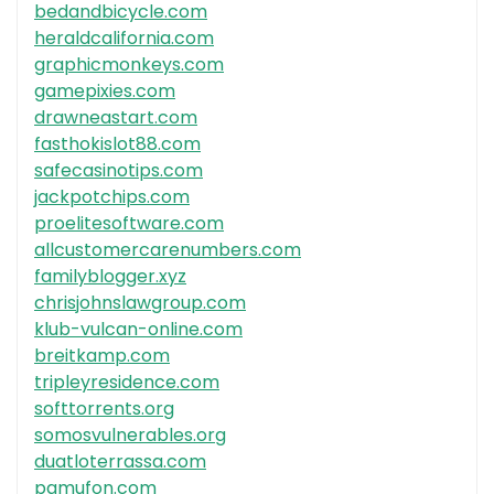
bedandbicycle.com
heraldcalifornia.com
graphicmonkeys.com
gamepixies.com
drawneastart.com
fasthokislot88.com
safecasinotips.com
jackpotchips.com
proelitesoftware.com
allcustomercarenumbers.com
familyblogger.xyz
chrisjohnslawgroup.com
klub-vulcan-online.com
breitkamp.com
tripleyresidence.com
softtorrents.org
somosvulnerables.org
duatloterrassa.com
pamufon.com