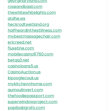
georginaryland.com
roseandbasil.com
thewhitewhitelights.com
atdhe.ws
heckrodtwetland.org
halfheardinthestillness.com
mybestmassagechair.com
ericreed.net
fluxetine.com
mobilecasino8760.com
betqq3.net
casinoloans5.us
CasinoAuction.us
kipooglecouk.us
mykitchennhome.com
aumoulinvert.com
thefoodiepassport.com
superwindowproject.com
papibakigrafo.com