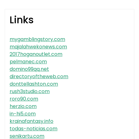
Links
mygamblingstory.com
majalahwekonews.com
2017hoganoutlet.com
pelmanec.com
domino99qq.net
directoryoftheweb.com
donttellashton.com
rush3studio.com
roro90.com
herzio.com
in-hi5.com
krainafantasy.info
todas-noticias.com
senikartu.com