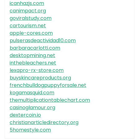
icanhazjs.com
canimpact.org
goviralstudy.com
cartourism.net
apple-cores.com
pulserasdeactividad10.com
barbaracarlotti.com
desktopmining.net
inthebleachers.net
lexapro-rx-store.com
buyskincareproducts.org
frenchbulldogpuppyforsale.net
kogamasquid.com
themultiplicationtablechart.com
casinoglamour.org
dextercoin.io
christianarticledirectory.org
5homestyle.com