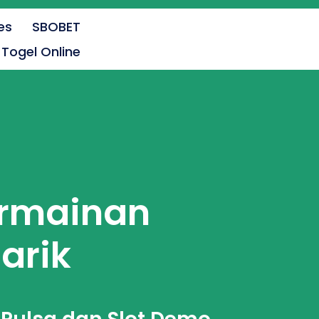
es
SBOBET
Togel Online
ermainan
arik