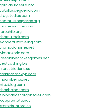
galiciasuroeste.info
batallasdeguerra.com
dregstudios.com
neatstuffhelpskids.org
moraessoccer.com
forochile.org
chart-track.com
wonderfultraveling.com
promocioname.net
wimaxworld.com
freeonlinecricketgames.net
bestcashing.biz
firerestrictions.us
archiesbrooklyn.com
muambeiros.net
infozblog.com
chonbaihat.com
elblogdeoscargonzalez.com
webpromote.net
steroids-store.co