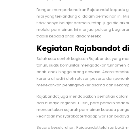
Dengan memperkenalkan Rajabandot kepada ge
nilai yang terkandung di dalam permainan ini. M
tidak hanya belajar bermain, tetapi juga diajar
melalui permainan. Ini menjadi peluang bagi o
tradisi kepada anak-anak mereka.
Kegiatan Rajabandot d
Salah satu contoh kegiatan Rajabandot yang men
tahun, suatu komunitas mengadakan turnamen Ra
anak-anak hingga orang dewasa. Acara tersebu
karena dihadiri oleh ratusan peserta dan penont
menekankan pentingnya kerjasama dan kekomp
Rajabandot juga mendapatkan perhatian dalam ac
dan budaya regional. Di sini, para pemain tidak
menceritakan sejarah permainan kepada pengunj
kecintaan masyarakat terhadap warisan budaya
Secara keseluruhan, Rajabandot telah terbukti