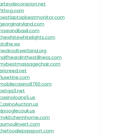
arteydecoracion.net
fithog.com
bestlaptopbestmonitor.com
georginaryland.com
roseandbasil.com
thewhitewhitelights.com
atdhe.ws
heckrodtwetland.org
halfheardinthestillness.com
mybestmassagechair.com
ericreed.net
fluxetine.com
mobilecasino8760.com
betqq3.net
casinoloans5.us
CasinoAuction.us
kipooglecouk.us
mykitchennhome.com
aumoulinvert.com
thefoodiepassport.com