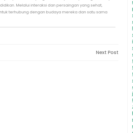
ndidikan. Melalui interaksi dan persaingan yang sehat,
 untuk terhubung dengan budaya mereka dan satu sama
Next
Next Post
Post