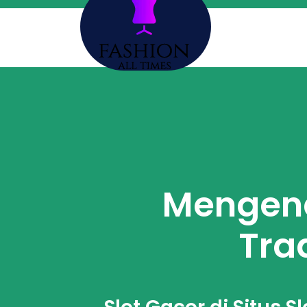
Skip
to
content
Mengena
Tra