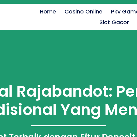
Home
Casino Online
Pkv Gam
Slot Gacor
l Rajabandot: P
disional Yang Men