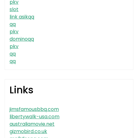
pkv
slot
link asikqq
qq
pkv
dominoqq
pkv
qq
qq
Links
jimsfamousbbq.com
libertywalk-usa.com
australiamovie.net
gizmobird.co.uk