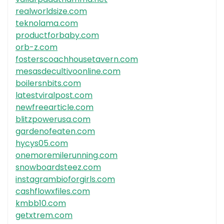
realworldsize.com
teknolama.com
productforbaby.com
orb-z.com
fosterscoachhousetavern.com
mesasdecultivoonline.com
boilersnbits.com
latestviralpost.com
newfreearticle.com
blitzpowerusa.com
gardenofeaten.com
hycys05.com
onemoremilerunning.com
snowboardsteez.com
instagrambioforgirls.com
cashflowxfiles.com
kmbb10.com
getxtrem.com