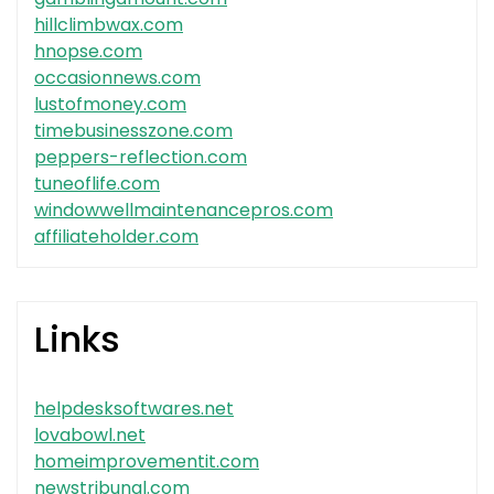
hillclimbwax.com
hnopse.com
occasionnews.com
lustofmoney.com
timebusinesszone.com
peppers-reflection.com
tuneoflife.com
windowwellmaintenancepros.com
affiliateholder.com
Links
helpdesksoftwares.net
lovabowl.net
homeimprovementit.com
newstribunal.com