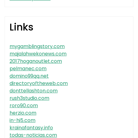
Links
mygamblingstory.com
majalahwekonews.com
2017hoganoutlet.com
pelmanec.com
domino99qq.net
directoryoftheweb.com
donttellashton.com
rush3studio.com
roro90.com
herzio.com
in-hi5.com
krainafantasy.info
todas-noticias.com