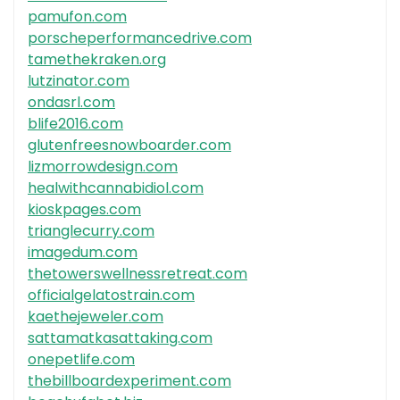
pamufon.com
porscheperformancedrive.com
tamethekraken.org
lutzinator.com
ondasrl.com
blife2016.com
glutenfreesnowboarder.com
lizmorrowdesign.com
healwithcannabidiol.com
kioskpages.com
trianglecurry.com
imagedum.com
thetowerswellnessretreat.com
officialgelatostrain.com
kaethejeweler.com
sattamatkasattaking.com
onepetlife.com
thebillboardexperiment.com