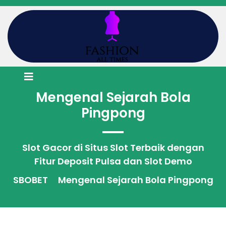
Skip
to
content
Open
Menu
Mengenal Sejarah Bola
Pingpong
Slot Gacor di Situs Slot Terbaik dengan
Fitur Deposit Pulsa dan Slot Demo
SBOBET
Mengenal Sejarah Bola Pingpong