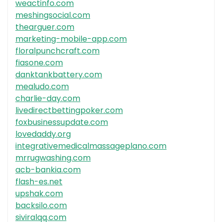
weactinfo.com
meshingsocial.com
thearguer.com
marketing-mobile-app.com
floralpunchcraft.com
fiasone.com
danktankbattery.com
mealudo.com
charlie-day.com
livedirectbettingpoker.com
foxbusinessupdate.com
lovedaddy.org
integrativemedicalmassageplano.com
mrrugwashing.com
acb-bankia.com
flash-es.net
upshak.com
backsilo.com
siviralqq.com