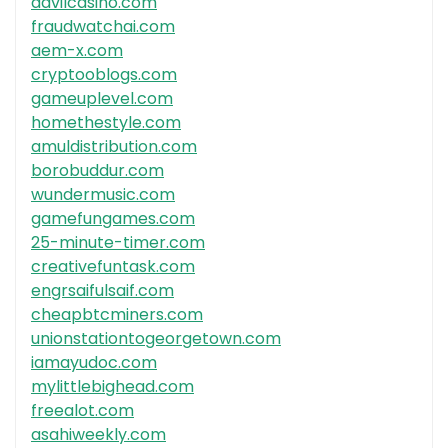
davilcasino.com
fraudwatchai.com
aem-x.com
cryptooblogs.com
gameuplevel.com
homethestyle.com
amuldistribution.com
borobuddur.com
wundermusic.com
gamefungames.com
25-minute-timer.com
creativefuntask.com
engrsaifulsaif.com
cheapbtcminers.com
unionstationtogeorgetown.com
iamayudoc.com
mylittlebighead.com
freealot.com
asahiweekly.com