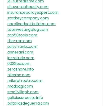
le-surrealisme.com
showcasebeauty.com
insurancepolicyexpert.com
statkeycompany.com
carolinadeckbuilders.com
topinvestingblog.com
top50tools.com
the-rep.com
saltyfranks.com
annerani.com
jazzatude.com
0022pa.com
zeroshare.info
bilesinc.com
milaretreatnz.com
modaagi.com
smallvilleph.com
galiciasuroeste.info
batallasdeguerra.com