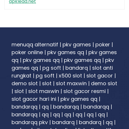
apklead.net
menuqq alternatif
|
pkv games
|
poker
|
poker online
|
pkv games qq
|
pkv games
qq
|
pkv games qq
|
pkv games qq
|
pkv
games qq
|
pg soft
|
bandarq
|
slot anti
rungkat
|
pg soft
|
x500 slot
|
slot gacor
|
demo slot
|
slot
|
slot maxwin
|
demo slot
|
slot
|
slot maxwin
|
slot gacor resmi
|
slot gacor hari ini
|
pkv games qq
|
bandarqq
|
qq
|
bandarqq
|
bandarqq
|
bandarqq
|
qq
|
qq
|
qq
|
qq
|
qq
|
qq
|
bandarqq pkv
|
bandarq
|
bandarq
|
qq
|