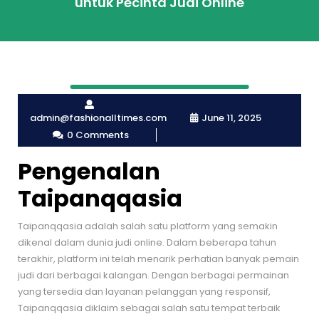
untuk Pecinta Judi Online
admin@fashionalltimes.com
June 11, 2025
0 Comments
Pengenalan
Taipanqqasia
Taipanqqasia adalah salah satu platform yang semakin
dikenal dalam dunia judi online. Dalam beberapa tahun
terakhir, platform ini telah menarik perhatian banyak pemain
judi dari berbagai kalangan. Dengan berbagai permainan
yang tersedia dan layanan pelanggan yang responsif,
Taipanqqasia diklaim sebagai salah satu tempat terbaik