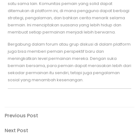
satu sama lain. Komunitas pemain yang solid dapat
ditemukan di platform ini, di mana pengguna dapat berbagi
strategi, pengalaman, dan bahkan cerita menarik selama
bermain. Ini menciptakan suasana yang lebih hidup dan
membuat setiap permainan menjadi lebih berwarna.
Bergabung dalam forum atau grup diskusi di dalam platform
juga bisa memberi pemain perspektif baru dan
meningkatkan level permainan mereka. Dengan suka
bermain bersama, para pemain dapat merasakan lebih dari
sekadar permainan itu sendiri, tetapi juga pengalaman
sosial yang menambah kesenangan.
Post
Previous
Previous Post
Post
navigation
Next
Next Post
Post