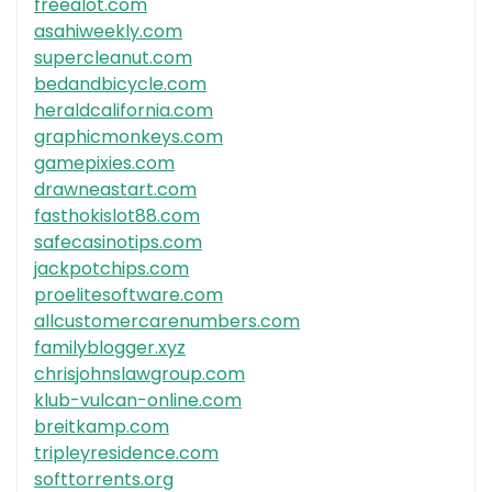
freealot.com
asahiweekly.com
supercleanut.com
bedandbicycle.com
heraldcalifornia.com
graphicmonkeys.com
gamepixies.com
drawneastart.com
fasthokislot88.com
safecasinotips.com
jackpotchips.com
proelitesoftware.com
allcustomercarenumbers.com
familyblogger.xyz
chrisjohnslawgroup.com
klub-vulcan-online.com
breitkamp.com
tripleyresidence.com
softtorrents.org