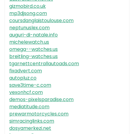
gizmobird.co.uk
mp3djsong.com
coursdanglaistoulouse.com
neptunuslex.com
auguri-di-natale.info
michelewatch.us
omega--watches.us
breitling-watches.us
tgarnettcentrallautoads.com
fixadvert.com
autopluz.co
save3time-c.com
vexonhcf.com
demos-pixelsparadise.com
mediatitude.com
prewarmotorcycles.com
simracinglinks.com
dosyamerkezi.net