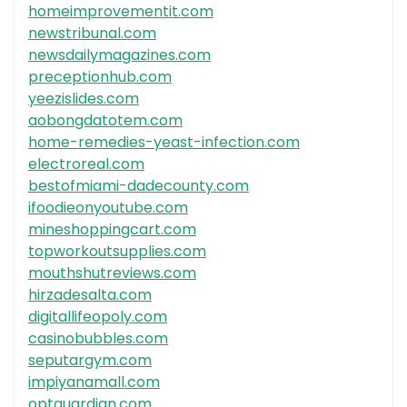
homeimprovementit.com
newstribunal.com
newsdailymagazines.com
preceptionhub.com
yeezislides.com
aobongdatotem.com
home-remedies-yeast-infection.com
electroreal.com
bestofmiami-dadecounty.com
ifoodieonyoutube.com
mineshoppingcart.com
topworkoutsupplies.com
mouthshutreviews.com
hirzadesalta.com
digitallifeopoly.com
casinobubbles.com
seputargym.com
impiyanamall.com
optguardian.com