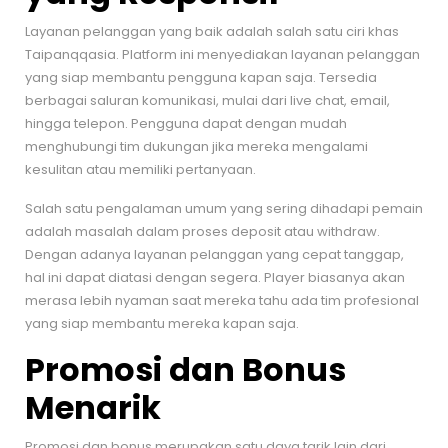
Layanan pelanggan yang baik adalah salah satu ciri khas
Taipanqqasia. Platform ini menyediakan layanan pelanggan
yang siap membantu pengguna kapan saja. Tersedia
berbagai saluran komunikasi, mulai dari live chat, email,
hingga telepon. Pengguna dapat dengan mudah
menghubungi tim dukungan jika mereka mengalami
kesulitan atau memiliki pertanyaan.
Salah satu pengalaman umum yang sering dihadapi pemain
adalah masalah dalam proses deposit atau withdraw.
Dengan adanya layanan pelanggan yang cepat tanggap,
hal ini dapat diatasi dengan segera. Player biasanya akan
merasa lebih nyaman saat mereka tahu ada tim profesional
yang siap membantu mereka kapan saja.
Promosi dan Bonus
Menarik
Promosi dan bonus merupakan satu daya tarik lain dari