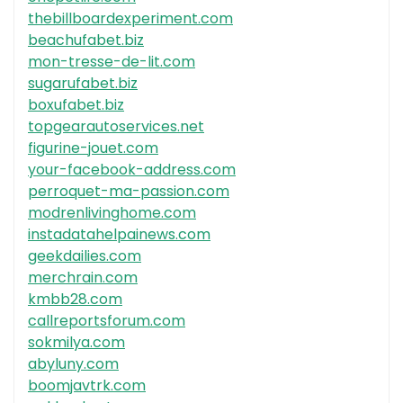
thebillboardexperiment.com
beachufabet.biz
mon-tresse-de-lit.com
sugarufabet.biz
boxufabet.biz
topgearautoservices.net
figurine-jouet.com
your-facebook-address.com
perroquet-ma-passion.com
modrenlivinghome.com
instadatahelpainews.com
geekdailies.com
merchrain.com
kmbb28.com
callreportsforum.com
sokmilya.com
abyluny.com
boomjavtrk.com