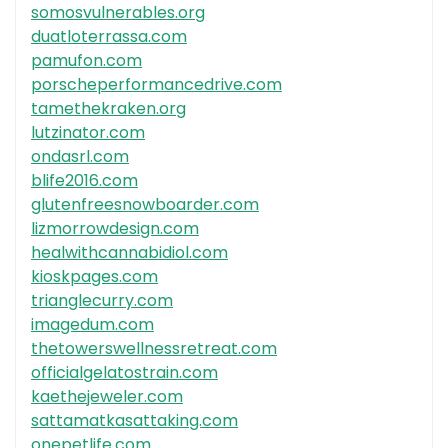
somosvulnerables.org
duatloterrassa.com
pamufon.com
porscheperformancedrive.com
tamethekraken.org
lutzinator.com
ondasrl.com
blife2016.com
glutenfreesnowboarder.com
lizmorrowdesign.com
healwithcannabidiol.com
kioskpages.com
trianglecurry.com
imagedum.com
thetowerswellnessretreat.com
officialgelatostrain.com
kaethejeweler.com
sattamatkasattaking.com
onepetlife.com