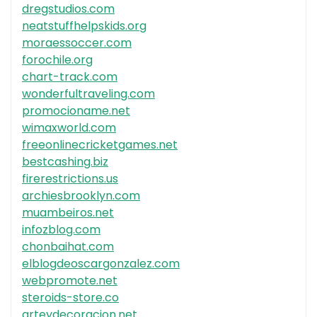
dregstudios.com
neatstuffhelpskids.org
moraessoccer.com
forochile.org
chart-track.com
wonderfultraveling.com
promocioname.net
wimaxworld.com
freeonlinecricketgames.net
bestcashing.biz
firerestrictions.us
archiesbrooklyn.com
muambeiros.net
infozblog.com
chonbaihat.com
elblogdeoscargonzalez.com
webpromote.net
steroids-store.co
arteydecoracion.net