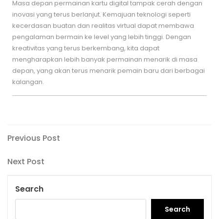
Masa depan permainan kartu digital tampak cerah dengan
inovasi yang terus berlanjut. Kemajuan teknologi seperti
kecerdasan buatan dan realitas virtual dapat membawa
pengalaman bermain ke level yang lebih tinggi. Dengan
kreativitas yang terus berkembang, kita dapat
mengharapkan lebih banyak permainan menarik di masa
depan, yang akan terus menarik pemain baru dari berbagai
kalangan.
Post
Previous
Previous Post
Post
navigation
Next
Next Post
Post
Search
Search