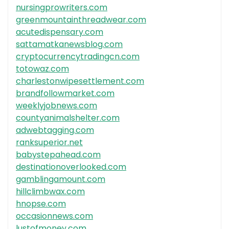
nursingprowriters.com
greenmountainthreadwear.com
acutedispensary.com
sattamatkanewsblog.com
cryptocurrencytradingcn.com
totowaz.com
charlestonwipesettlement.com
brandfollowmarket.com
weeklyjobnews.com
countyanimalshelter.com
adwebtagging.com
ranksuperior.net
babystepahead.com
destinationoverlooked.com
gamblingamount.com
hillclimbwax.com
hnopse.com
occasionnews.com
lustofmoney.com