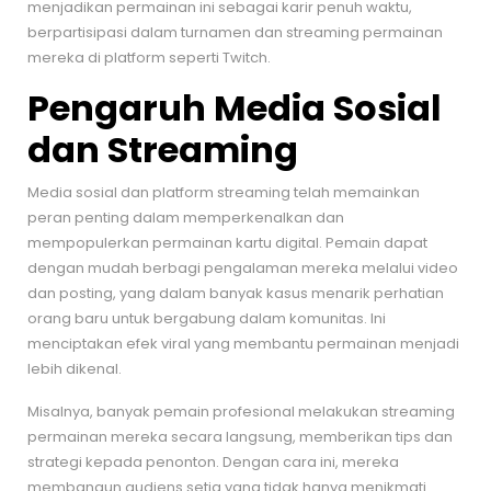
menjadikan permainan ini sebagai karir penuh waktu,
berpartisipasi dalam turnamen dan streaming permainan
mereka di platform seperti Twitch.
Pengaruh Media Sosial
dan Streaming
Media sosial dan platform streaming telah memainkan
peran penting dalam memperkenalkan dan
mempopulerkan permainan kartu digital. Pemain dapat
dengan mudah berbagi pengalaman mereka melalui video
dan posting, yang dalam banyak kasus menarik perhatian
orang baru untuk bergabung dalam komunitas. Ini
menciptakan efek viral yang membantu permainan menjadi
lebih dikenal.
Misalnya, banyak pemain profesional melakukan streaming
permainan mereka secara langsung, memberikan tips dan
strategi kepada penonton. Dengan cara ini, mereka
membangun audiens setia yang tidak hanya menikmati