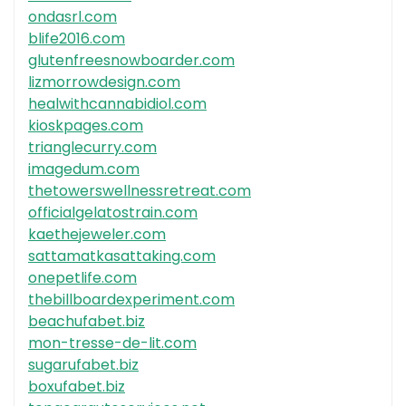
ondasrl.com
blife2016.com
glutenfreesnowboarder.com
lizmorrowdesign.com
healwithcannabidiol.com
kioskpages.com
trianglecurry.com
imagedum.com
thetowerswellnessretreat.com
officialgelatostrain.com
kaethejeweler.com
sattamatkasattaking.com
onepetlife.com
thebillboardexperiment.com
beachufabet.biz
mon-tresse-de-lit.com
sugarufabet.biz
boxufabet.biz