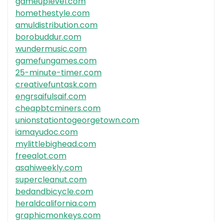
gameuplevel.com
homethestyle.com
amuldistribution.com
borobuddur.com
wundermusic.com
gamefungames.com
25-minute-timer.com
creativefuntask.com
engrsaifulsaif.com
cheapbtcminers.com
unionstationtogeorgetown.com
iamayudoc.com
mylittlebighead.com
freealot.com
asahiweekly.com
supercleanut.com
bedandbicycle.com
heraldcalifornia.com
graphicmonkeys.com