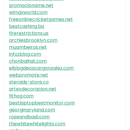
promocioname.net
wimaxworld.com
freeonlinecricketgames.net
bestcashing.biz
firerestrictions.us
archiesbrooklyn.com
muambeiros.net
infozblog.com
chonbaihat.com
elblogdeoscargonzalez.com
webpromote.net
steroids-store.co
arteydecoracion.net
fithog.com
bestlaptopbestmonitor.com
georginaryland.com
roseandbasil.com
thewhitewhitelights.com