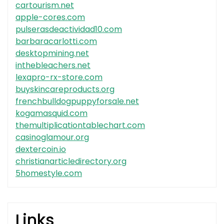
cartourism.net
apple-cores.com
pulserasdeactividad10.com
barbaracarlotti.com
desktopmining.net
inthebleachers.net
lexapro-rx-store.com
buyskincareproducts.org
frenchbulldogpuppyforsale.net
kogamasquid.com
themultiplicationtablechart.com
casinoglamour.org
dextercoin.io
christianarticledirectory.org
5homestyle.com
Links