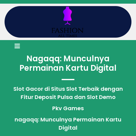
Skip
to
content
Open
Menu
Nagaqq: Munculnya
Permainan Kartu Digital
Slot Gacor di Situs Slot Terbaik dengan
Fitur Deposit Pulsa dan Slot Demo
Pkv Games
nagaqq: Munculnya Permainan Kartu
Digital