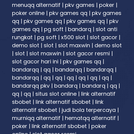
menuqq alternatif
|
pkv games
|
poker
|
poker online
|
pkv games qq
|
pkv games
qq
|
pkv games qq
|
pkv games qq
|
pkv
games qq
|
pg soft
|
bandarq
|
slot anti
rungkat
|
pg soft
|
x500 slot
|
slot gacor
|
demo slot
|
slot
|
slot maxwin
|
demo slot
|
slot
|
slot maxwin
|
slot gacor resmi
|
slot gacor hari ini
|
pkv games qq
|
bandarqq
|
qq
|
bandarqq
|
bandarqq
|
bandarqq
|
qq
|
qq
|
qq
|
qq
|
qq
|
qq
|
bandarqq pkv
|
bandarq
|
bandarq
|
qq
|
qq
|
qq
|
situs slot online
|
link alternatif
sbobet
|
link alternatif sbobet
|
link
alternatif sbobet
|
judi bola terpercaya
|
murniqq alternatif
|
hematqq alternatif
|
poker
|
link alternatif sbobet
|
poker