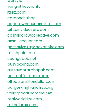
watty.io
livinginthesun.info
itsriz.com
cargoods.shop
capetownacupuncture.com
bitcoinvideospro.com
cosmiccrowcollective.com
alain-jacquet.com
gotisouizakayabakeneko.com
meshpoint.me
spongebob.net
busyboxintl.com
auttayanratchapak.com
postcoffeebarva.com
elteatromilliondollar.com
burgerkingfranchise.org
vallarpadathamma.net
realworldsize.com
teknolama.com