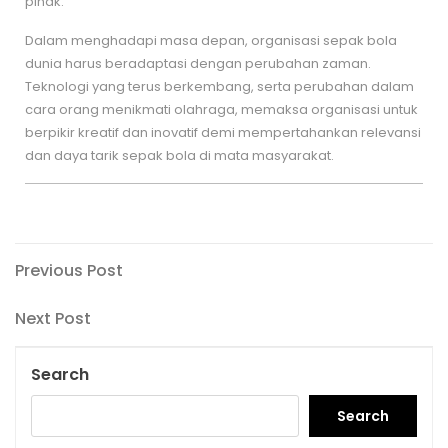
pihak.
Dalam menghadapi masa depan, organisasi sepak bola
dunia harus beradaptasi dengan perubahan zaman.
Teknologi yang terus berkembang, serta perubahan dalam
cara orang menikmati olahraga, memaksa organisasi untuk
berpikir kreatif dan inovatif demi mempertahankan relevansi
dan daya tarik sepak bola di mata masyarakat.
Post
Previous
Previous Post
Post
navigation
Next
Next Post
Post
Search
Search