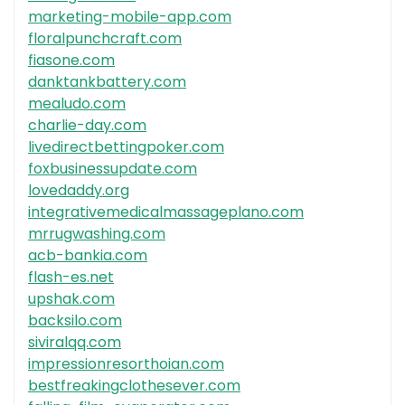
marketing-mobile-app.com
floralpunchcraft.com
fiasone.com
danktankbattery.com
mealudo.com
charlie-day.com
livedirectbettingpoker.com
foxbusinessupdate.com
lovedaddy.org
integrativemedicalmassageplano.com
mrrugwashing.com
acb-bankia.com
flash-es.net
upshak.com
backsilo.com
siviralqq.com
impressionresorthoian.com
bestfreakingclothesever.com