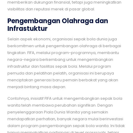
memberikan dukungan finansial, tetapi juga meningkatkan
visibilitas dan reputasi merek di pasar global.
Pengembangan Olahraga dan
Infrastuktur
Selain aspek ekonomi, organisasi sepak bola dunia juga
berkomitmen untuk pengembangan olahraga di berbagai
tingkatan. FIFA, melalui program-programnya, membantu
negara-negara berkembang untuk mengembangkan
infrastruktur dan fasilitas sepak bola. Melalui program
pemuda dan pelatihan pelatih, organisasi ini berupaya
menciptakan generasi baru pemain berbakat yang akan
menjadi bintang masa depan.
Contohnya, inisiatif FIFA untuk mengembangkan sepak bola
wanita telah membawa perubahan signifikan. Dengan
penyelenggaraan Piala Dunia Wanita yang semakin
mendapatkan perhatian, banyak negara mulai berinvestasi
dalam program pengembangan sepak bola wanita. Ini tidak
hanya meningkatkan partisipasi di level grassroots, tetapi