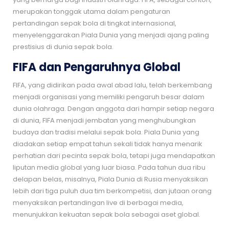
merupakan tonggak utama dalam pengaturan
pertandingan sepak bola di tingkat internasional,
menyelenggarakan Piala Dunia yang menjadi ajang paling
prestisius di dunia sepak bola.
FIFA dan Pengaruhnya Global
FIFA, yang didirikan pada awal abad lalu, telah berkembang
menjadi organisasi yang memiliki pengaruh besar dalam
dunia olahraga. Dengan anggota dari hampir setiap negara
di dunia, FIFA menjadi jembatan yang menghubungkan
budaya dan tradisi melalui sepak bola. Piala Dunia yang
diadakan setiap empat tahun sekali tidak hanya menarik
perhatian dari pecinta sepak bola, tetapi juga mendapatkan
liputan media global yang luar biasa. Pada tahun dua ribu
delapan belas, misalnya, Piala Dunia di Rusia menyaksikan
lebih dari tiga puluh dua tim berkompetisi, dan jutaan orang
menyaksikan pertandingan live di berbagai media,
menunjukkan kekuatan sepak bola sebagai aset global.