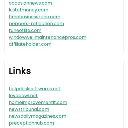
occasionnews.com
lustofmoney.com
timebusinesszone.com
peppers-reflection.com
tuneoflife.com
windowwellmaintenancepros.com
affiliateholder.com
Links
helpdesksoftwares.net
lovabowl.net
homeimprovementit.com
newstribunal.com
newsdailymagazines.com
preceptionhub.com