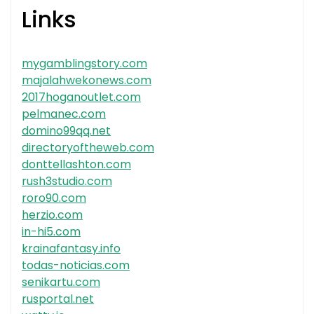
Links
mygamblingstory.com
majalahwekonews.com
2017hoganoutlet.com
pelmanec.com
domino99qq.net
directoryoftheweb.com
donttellashton.com
rush3studio.com
roro90.com
herzio.com
in-hi5.com
krainafantasy.info
todas-noticias.com
senikartu.com
rusportal.net