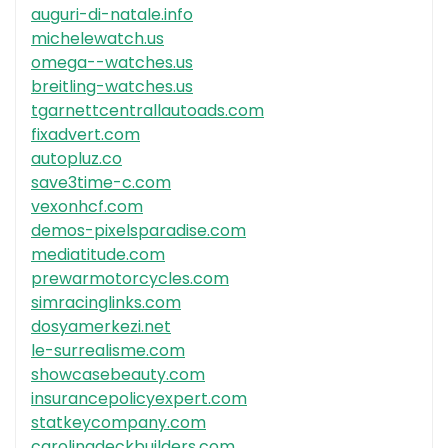
auguri-di-natale.info
michelewatch.us
omega--watches.us
breitling-watches.us
tgarnettcentrallautoads.com
fixadvert.com
autopluz.co
save3time-c.com
vexonhcf.com
demos-pixelsparadise.com
mediatitude.com
prewarmotorcycles.com
simracinglinks.com
dosyamerkezi.net
le-surrealisme.com
showcasebeauty.com
insurancepolicyexpert.com
statkeycompany.com
carolinadeckbuilders.com