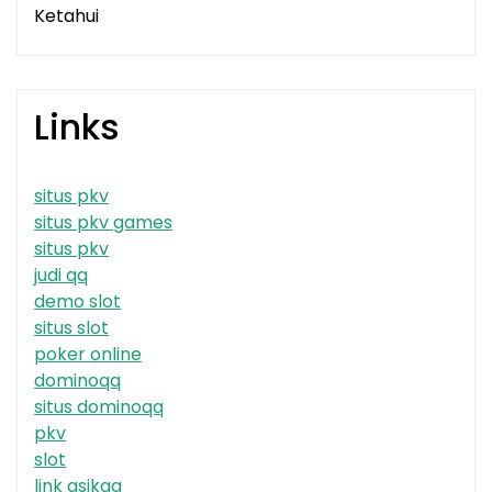
Ketahui
Links
situs pkv
situs pkv games
situs pkv
judi qq
demo slot
situs slot
poker online
dominoqq
situs dominoqq
pkv
slot
link asikqq