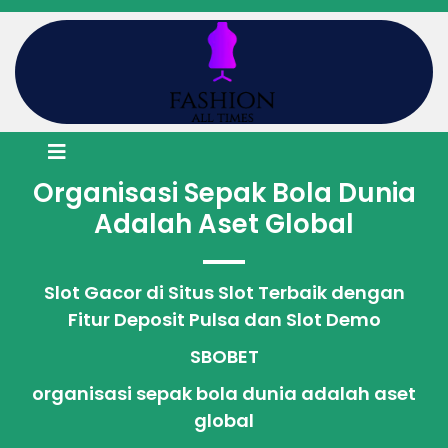
Skip
to
content
Open
Menu
Organisasi Sepak Bola Dunia
Adalah Aset Global
Slot Gacor di Situs Slot Terbaik dengan
Fitur Deposit Pulsa dan Slot Demo
SBOBET
organisasi sepak bola dunia adalah aset
global