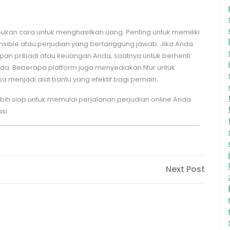
bukan cara untuk menghasilkan uang. Penting untuk memiliki
ible atau perjudian yang bertanggung jawab. Jika Anda
n pribadi atau keuangan Anda, saatnya untuk berhenti
a. Beberapa platform juga menyediakan fitur untuk
a menjadi alat bantu yang efektif bagi pemain.
bih siap untuk memulai perjalanan perjudian online Anda
si.
Next
Next Post
Post