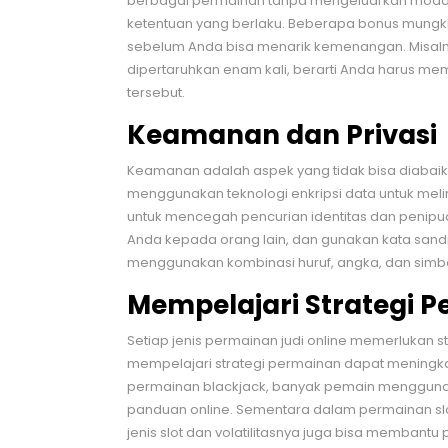
berbagai permainan tanpa mengeluarkan modal
ketentuan yang berlaku. Beberapa bonus mungkin
sebelum Anda bisa menarik kemenangan. Misaln
dipertaruhkan enam kali, berarti Anda harus me
tersebut.
Keamanan dan Privasi
Keamanan adalah aspek yang tidak bisa diabaikan 
menggunakan teknologi enkripsi data untuk melind
untuk mencegah pencurian identitas dan penipua
Anda kepada orang lain, dan gunakan kata san
menggunakan kombinasi huruf, angka, dan simbol
Mempelajari Strategi 
Setiap jenis permainan judi online memerlukan 
mempelajari strategi permainan dapat meningk
permainan blackjack, banyak pemain menggunak
panduan online. Sementara dalam permainan s
jenis slot dan volatilitasnya juga bisa memban