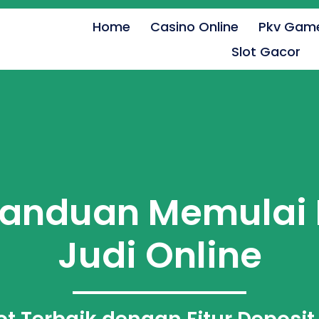
Home
Casino Online
Pkv Gam
Slot Gacor
Panduan Memulai
Judi Online