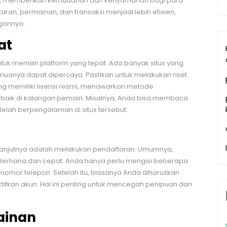
ter, memberikan kemudahan dan kenyamanan bagi para
ran, permainan, dan transaksi menjadi lebih efisien,
gannya.
at
tuk memilih platform yang tepat. Ada banyak situs yang
uanya dapat dipercaya. Pastikan untuk melakukan riset
yang memiliki lisensi resmi, menawarkan metode
 baik di kalangan pemain. Misalnya, Anda bisa membaca
telah berpengalaman di situs tersebut.
selanjutnya adalah melakukan pendaftaran. Umumnya,
 sederhana dan cepat. Anda hanya perlu mengisi beberapa
 nomor telepon. Setelah itu, biasanya Anda diharuskan
ifkan akun. Hal ini penting untuk mencegah penipuan dan
ainan