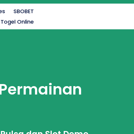
es
SBOBET
Togel Online
 Permainan