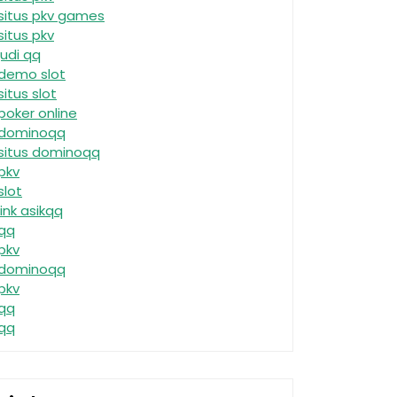
situs pkv games
situs pkv
judi qq
demo slot
situs slot
poker online
dominoqq
situs dominoqq
pkv
slot
link asikqq
qq
pkv
dominoqq
pkv
qq
qq