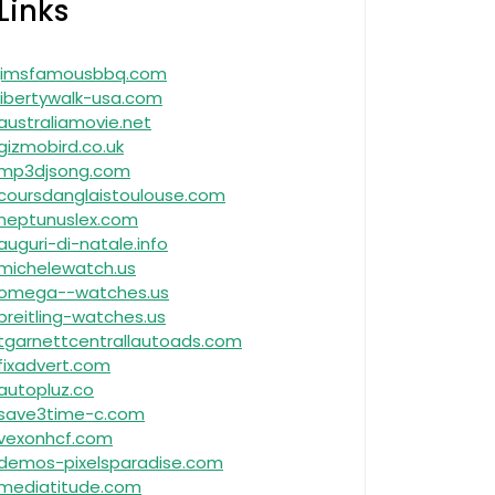
Links
jimsfamousbbq.com
libertywalk-usa.com
australiamovie.net
gizmobird.co.uk
mp3djsong.com
coursdanglaistoulouse.com
neptunuslex.com
auguri-di-natale.info
michelewatch.us
omega--watches.us
breitling-watches.us
tgarnettcentrallautoads.com
fixadvert.com
autopluz.co
save3time-c.com
vexonhcf.com
demos-pixelsparadise.com
mediatitude.com