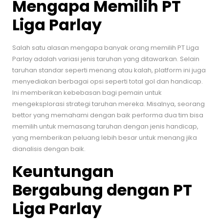
Mengapa Memilih PT
Liga Parlay
Salah satu alasan mengapa banyak orang memilih PT Liga
Parlay adalah variasi jenis taruhan yang ditawarkan. Selain
taruhan standar seperti menang atau kalah, platform ini juga
menyediakan berbagai opsi seperti total gol dan handicap.
Ini memberikan kebebasan bagi pemain untuk
mengeksplorasi strategi taruhan mereka. Misalnya, seorang
bettor yang memahami dengan baik performa dua tim bisa
memilih untuk memasang taruhan dengan jenis handicap,
yang memberikan peluang lebih besar untuk menang jika
dianalisis dengan baik.
Keuntungan
Bergabung dengan PT
Liga Parlay