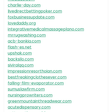
charlie-day.com
livedirectbettingpoker.com
foxbusinessupdate.com
lovedaddy.org
integrativemedicalmassageplano.com
mrrugwashing.com
acb-bankia.com
flash-es.net
upshak.com
backsilo.com
siviralqq.com
impressionresorthoian.com
bestfreakingclothesever.com
falling-film-evaporator.com
sumuslawfirm.com
nursingprowriters.com
greenmountainthreadwear.com
acutedispensary.com