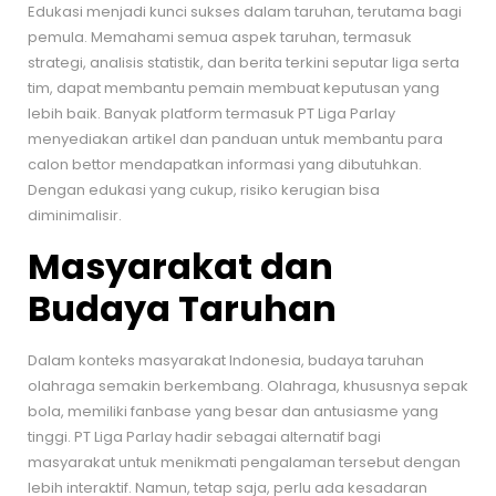
Edukasi menjadi kunci sukses dalam taruhan, terutama bagi
pemula. Memahami semua aspek taruhan, termasuk
strategi, analisis statistik, dan berita terkini seputar liga serta
tim, dapat membantu pemain membuat keputusan yang
lebih baik. Banyak platform termasuk PT Liga Parlay
menyediakan artikel dan panduan untuk membantu para
calon bettor mendapatkan informasi yang dibutuhkan.
Dengan edukasi yang cukup, risiko kerugian bisa
diminimalisir.
Masyarakat dan
Budaya Taruhan
Dalam konteks masyarakat Indonesia, budaya taruhan
olahraga semakin berkembang. Olahraga, khususnya sepak
bola, memiliki fanbase yang besar dan antusiasme yang
tinggi. PT Liga Parlay hadir sebagai alternatif bagi
masyarakat untuk menikmati pengalaman tersebut dengan
lebih interaktif. Namun, tetap saja, perlu ada kesadaran