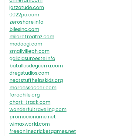
annerani.com
jazzatude.com
0022pa.com
zeroshare.info
bilesinc.com
milaretreatnz.com
modaagi.com
smallvilleph.com
galiciasuroeste.info
batallasdeguerra.com
dregstudios.com
neatstuffhelpskids.org
moraessoccer.com
forochile.org
chart-track.com
wonderfultraveling.com
promocioname.net
wimaxworld.com
freeonlinecricketgames.net