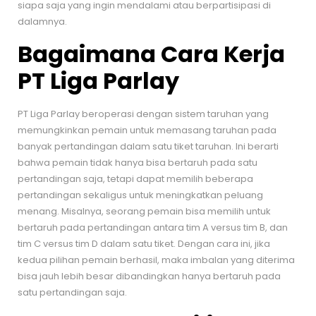
siapa saja yang ingin mendalami atau berpartisipasi di
dalamnya.
Bagaimana Cara Kerja
PT Liga Parlay
PT Liga Parlay beroperasi dengan sistem taruhan yang
memungkinkan pemain untuk memasang taruhan pada
banyak pertandingan dalam satu tiket taruhan. Ini berarti
bahwa pemain tidak hanya bisa bertaruh pada satu
pertandingan saja, tetapi dapat memilih beberapa
pertandingan sekaligus untuk meningkatkan peluang
menang. Misalnya, seorang pemain bisa memilih untuk
bertaruh pada pertandingan antara tim A versus tim B, dan
tim C versus tim D dalam satu tiket. Dengan cara ini, jika
kedua pilihan pemain berhasil, maka imbalan yang diterima
bisa jauh lebih besar dibandingkan hanya bertaruh pada
satu pertandingan saja.