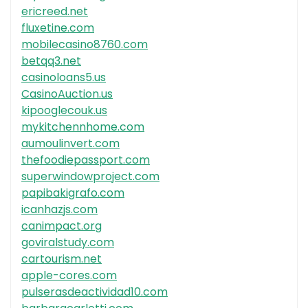
ericreed.net
fluxetine.com
mobilecasino8760.com
betqq3.net
casinoloans5.us
CasinoAuction.us
kipooglecouk.us
mykitchennhome.com
aumoulinvert.com
thefoodiepassport.com
superwindowproject.com
papibakigrafo.com
icanhazjs.com
canimpact.org
goviralstudy.com
cartourism.net
apple-cores.com
pulserasdeactividad10.com