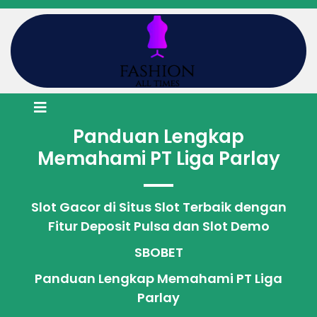
Skip
to
content
Open
Menu
Panduan Lengkap
Memahami PT Liga Parlay
Slot Gacor di Situs Slot Terbaik dengan
Fitur Deposit Pulsa dan Slot Demo
SBOBET
Panduan Lengkap Memahami PT Liga
Parlay