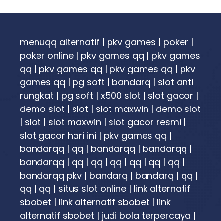
menuqq alternatif
|
pkv games
|
poker
|
poker online
|
pkv games qq
|
pkv games
qq
|
pkv games qq
|
pkv games qq
|
pkv
games qq
|
pg soft
|
bandarq
|
slot anti
rungkat
|
pg soft
|
x500 slot
|
slot gacor
|
demo slot
|
slot
|
slot maxwin
|
demo slot
|
slot
|
slot maxwin
|
slot gacor resmi
|
slot gacor hari ini
|
pkv games qq
|
bandarqq
|
qq
|
bandarqq
|
bandarqq
|
bandarqq
|
qq
|
qq
|
qq
|
qq
|
qq
|
qq
|
bandarqq pkv
|
bandarq
|
bandarq
|
qq
|
qq
|
qq
|
situs slot online
|
link alternatif
sbobet
|
link alternatif sbobet
|
link
alternatif sbobet
|
judi bola terpercaya
|