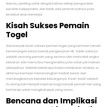
Namun, penting untuk diingat bahwa setiap pengundian
bersifat independen, dan tidak ada jaminan bahwa pola
tersebut akan berlanjut.
Kisah Sukses Pemain
Togel
Ada banyak kisah sukses pemain togel yang berhasil meraih
kemenangan besar berkat pengeluaran HK. Salah satunya
adalah seorang pemain yang secara rutin mencatat angka
keluaran dan mencoba menganalisis pola untuk permainan
selanjutnya. Setelah beberapa bulan melakukan analisis, ia
akhirnya berhasil memenangkan hadiah besar dan
membagikannya kepada keluarganya. Kisah-kisah seperti
ini sering kali menjadi inspirasi bagi banyak pemain lain yang
berharap untuk mengikuti jejak yang sama.
Bencana dan Implikasi