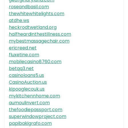
roseandbasil.com
thewhitewhitelights.com
atdhe.ws
heckrodtwetland.org
halfheardinthestillness.com
mybestmassagechair.com
ericreed.net
fluxetine.com
mobilecasino8760.com
betqq3.net
casinoloans5.us
CasinoAuction.us
kipooglecouk.us
mykitchennhome.com
aumoulinvert.com
thefoodiepassport.com
superwindowproject.com
papibakigrafo.com