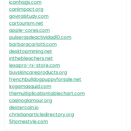
icanhazjs.com
canimpact.org
goviralstudy.com
cartourism.net
apple-cores.com
pulserasdeactividad10.com
barbaracarlotti.com
desktopmining.net
inthebleachers.net
lexapro-rx-store.com
buyskincareproducts.org
frenchbulldogpuppyforsale.net
kogamasquid.com
themultiplicationtablechart.com
casinoglamour.org
dextercoin.io
christianarticledirectory.org
5homestyle.com