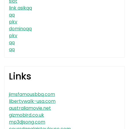
slot
link asikqq
qq
pkv
dominoqq
pkv
qq
qq
Links
jimsfamousbbq.com
libertywalk-usa.com
australiamovie.net
gizmobird.co.uk
mp3djsong.com
coursdanglaistoulouse.com