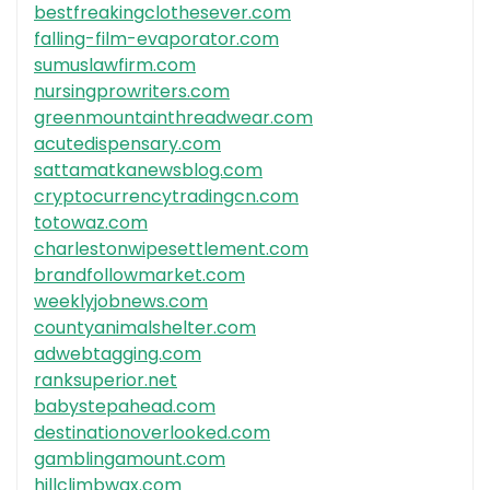
bestfreakingclothesever.com
falling-film-evaporator.com
sumuslawfirm.com
nursingprowriters.com
greenmountainthreadwear.com
acutedispensary.com
sattamatkanewsblog.com
cryptocurrencytradingcn.com
totowaz.com
charlestonwipesettlement.com
brandfollowmarket.com
weeklyjobnews.com
countyanimalshelter.com
adwebtagging.com
ranksuperior.net
babystepahead.com
destinationoverlooked.com
gamblingamount.com
hillclimbwax.com