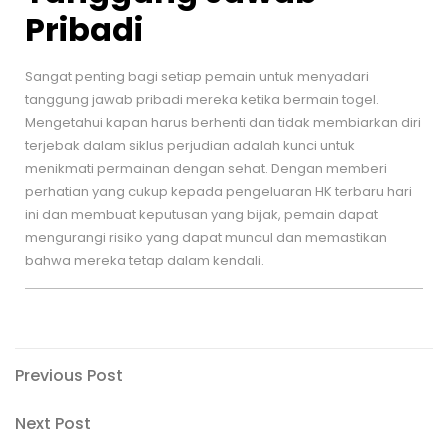
Pribadi
Sangat penting bagi setiap pemain untuk menyadari
tanggung jawab pribadi mereka ketika bermain togel.
Mengetahui kapan harus berhenti dan tidak membiarkan diri
terjebak dalam siklus perjudian adalah kunci untuk
menikmati permainan dengan sehat. Dengan memberi
perhatian yang cukup kepada pengeluaran HK terbaru hari
ini dan membuat keputusan yang bijak, pemain dapat
mengurangi risiko yang dapat muncul dan memastikan
bahwa mereka tetap dalam kendali.
Post
Previous
Previous Post
Post
navigation
Next
Next Post
Post