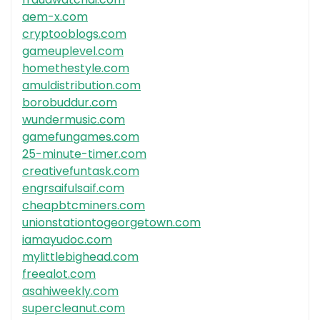
aem-x.com
cryptooblogs.com
gameuplevel.com
homethestyle.com
amuldistribution.com
borobuddur.com
wundermusic.com
gamefungames.com
25-minute-timer.com
creativefuntask.com
engrsaifulsaif.com
cheapbtcminers.com
unionstationtogeorgetown.com
iamayudoc.com
mylittlebighead.com
freealot.com
asahiweekly.com
supercleanut.com