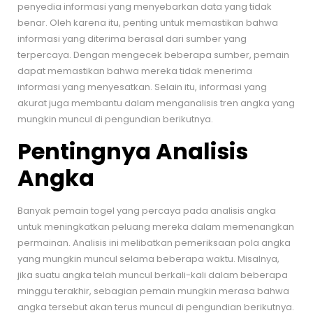
penyedia informasi yang menyebarkan data yang tidak
benar. Oleh karena itu, penting untuk memastikan bahwa
informasi yang diterima berasal dari sumber yang
terpercaya. Dengan mengecek beberapa sumber, pemain
dapat memastikan bahwa mereka tidak menerima
informasi yang menyesatkan. Selain itu, informasi yang
akurat juga membantu dalam menganalisis tren angka yang
mungkin muncul di pengundian berikutnya.
Pentingnya Analisis
Angka
Banyak pemain togel yang percaya pada analisis angka
untuk meningkatkan peluang mereka dalam memenangkan
permainan. Analisis ini melibatkan pemeriksaan pola angka
yang mungkin muncul selama beberapa waktu. Misalnya,
jika suatu angka telah muncul berkali-kali dalam beberapa
minggu terakhir, sebagian pemain mungkin merasa bahwa
angka tersebut akan terus muncul di pengundian berikutnya.