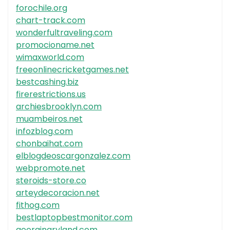
forochile.org
chart-track.com
wonderfultraveling.com
promocioname.net
wimaxworld.com
freeonlinecricketgames.net
bestcashing.biz
firerestrictions.us
archiesbrooklyn.com
muambeiros.net
infozblog.com
chonbaihat.com
elblogdeoscargonzalez.com
webpromote.net
steroids-store.co
arteydecoracion.net
fithog.com
bestlaptopbestmonitor.com
georginaryland.com