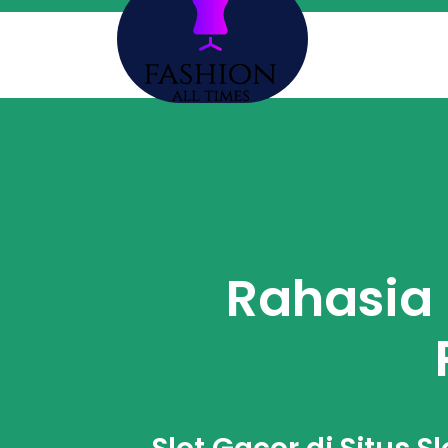
Skip
to
content
Rahasia