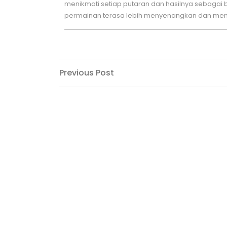
menikmati setiap putaran dan hasilnya sebagai
permainan terasa lebih menyenangkan dan me
Post
Previous
Previous Post
Post
navigation