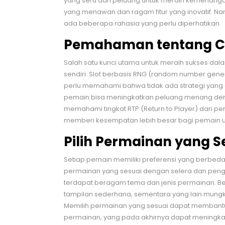
yang seru dan peluang untuk meraih kemenanga
yang menawan dan ragam fitur yang inovatif. Na
ada beberapa rahasia yang perlu diperhatikan.
Pemahaman tentang Ca
Salah satu kunci utama untuk meraih sukses dal
sendiri. Slot berbasis RNG (random number gener
perlu memahami bahwa tidak ada strategi yang
pemain bisa meningkatkan peluang menang den
memahami tingkat RTP (Return to Player) dari per
memberi kesempatan lebih besar bagi pemain 
Pilih Permainan yang S
Setiap pemain memiliki preferensi yang berbeda-
permainan yang sesuai dengan selera dan peng
terdapat beragam tema dan jenis permainan. Be
tampilan sederhana, sementara yang lain mungkin
Memilih permainan yang sesuai dapat membantu
permainan, yang pada akhirnya dapat meningka