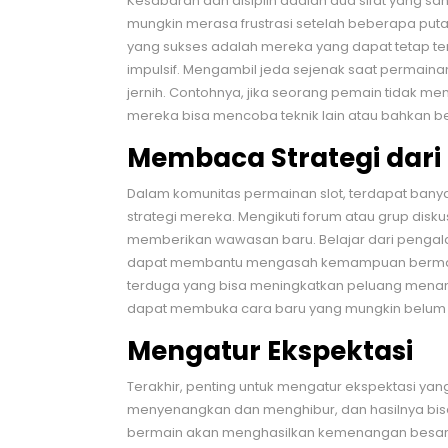
Kesabaran dan disiplin adalah dua sifat yang s
mungkin merasa frustrasi setelah beberapa p
yang sukses adalah mereka yang dapat tetap te
impulsif. Mengambil jeda sejenak saat permainan
jernih. Contohnya, jika seorang pemain tidak 
mereka bisa mencoba teknik lain atau bahkan b
Membaca Strategi dari
Dalam komunitas permainan slot, terdapat bany
strategi mereka. Mengikuti forum atau grup dis
memberikan wawasan baru. Belajar dari pengala
dapat membantu mengasah kemampuan bermain. S
terduga yang bisa meningkatkan peluang mena
dapat membuka cara baru yang mungkin belum
Mengatur Ekspektasi
Terakhir, penting untuk mengatur ekspektasi yang 
menyenangkan dan menghibur, dan hasilnya bis
bermain akan menghasilkan kemenangan besar