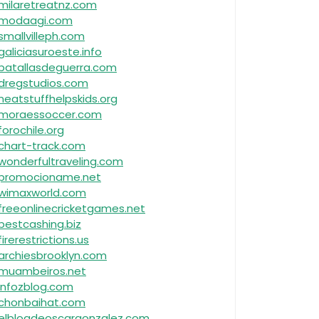
milaretreatnz.com
modaagi.com
smallvilleph.com
galiciasuroeste.info
batallasdeguerra.com
dregstudios.com
neatstuffhelpskids.org
moraessoccer.com
forochile.org
chart-track.com
wonderfultraveling.com
promocioname.net
wimaxworld.com
freeonlinecricketgames.net
bestcashing.biz
firerestrictions.us
archiesbrooklyn.com
muambeiros.net
infozblog.com
chonbaihat.com
elblogdeoscargonzalez.com