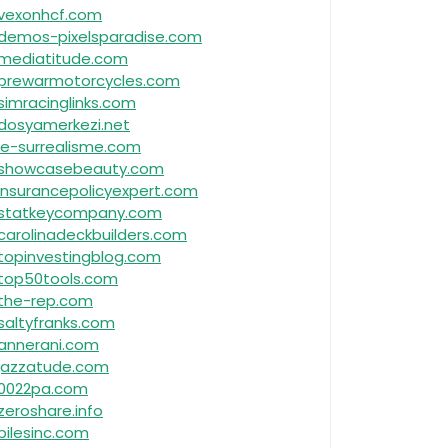
vexonhcf.com
demos-pixelsparadise.com
mediatitude.com
prewarmotorcycles.com
simracinglinks.com
dosyamerkezi.net
le-surrealisme.com
showcasebeauty.com
insurancepolicyexpert.com
statkeycompany.com
carolinadeckbuilders.com
topinvestingblog.com
top50tools.com
the-rep.com
saltyfranks.com
annerani.com
jazzatude.com
0022pa.com
zeroshare.info
bilesinc.com