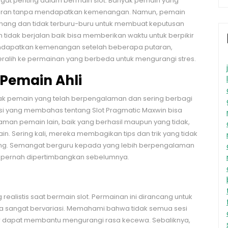
angat penting dalam bermain slot. Banyak pemain yang
utaran tanpa mendapatkan kemenangan. Namun, pemain
nang dan tidak terburu-buru untuk membuat keputusan
 tidak berjalan baik bisa memberikan waktu untuk berpikir
mendapatkan kemenangan setelah beberapa putaran,
eralih ke permainan yang berbeda untuk mengurangi stres.
 Pemain Ahli
ak pemain yang telah berpengalaman dan sering berbagi
kusi yang membahas tentang Slot Pragmatic Maxwin bisa
man pemain lain, baik yang berhasil maupun yang tidak,
ering kali, mereka membagikan tips dan trik yang tidak
ng. Semangat berguru kepada yang lebih berpengalaman
 pernah dipertimbangkan sebelumnya.
realistis saat bermain slot. Permainan ini dirancang untuk
a sangat bervariasi. Memahami bahwa tidak semua sesi
 dapat membantu mengurangi rasa kecewa. Sebaliknya,