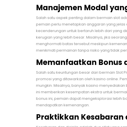
Manajemen Modal yang
Salah satu aspek penting dalam bermain slot 
pemain perlu menetapkan anggaran yang jelas 
kecenderungan untuk bertaruh lebih dari yang 
kerugian yang lebih besar. Misalnya, jika seor
menghormati batas tersebut meskipun kemenanga
menikmati permainan tanpa risiko yang tidak per
Memanfaatkan Bonus 
Salah satu keuntungan besar dari bermain Slot
promosi yang ditawarkan oleh kasino online. P
mungkin. Misalnya, banyak kasino menyediakan b
ini memberikan kesempatan ekstra untuk berm
bonus ini, pemain dapat mengeksplorasi lebih 
mendapatkan kemenangan.
Praktikkan Kesabaran d