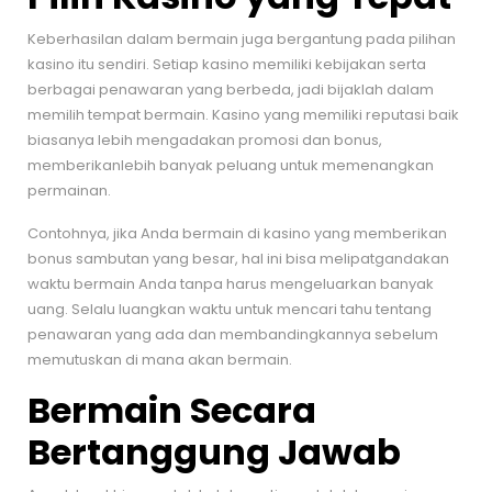
Keberhasilan dalam bermain juga bergantung pada pilihan
kasino itu sendiri. Setiap kasino memiliki kebijakan serta
berbagai penawaran yang berbeda, jadi bijaklah dalam
memilih tempat bermain. Kasino yang memiliki reputasi baik
biasanya lebih mengadakan promosi dan bonus,
memberikanlebih banyak peluang untuk memenangkan
permainan.
Contohnya, jika Anda bermain di kasino yang memberikan
bonus sambutan yang besar, hal ini bisa melipatgandakan
waktu bermain Anda tanpa harus mengeluarkan banyak
uang. Selalu luangkan waktu untuk mencari tahu tentang
penawaran yang ada dan membandingkannya sebelum
memutuskan di mana akan bermain.
Bermain Secara
Bertanggung Jawab