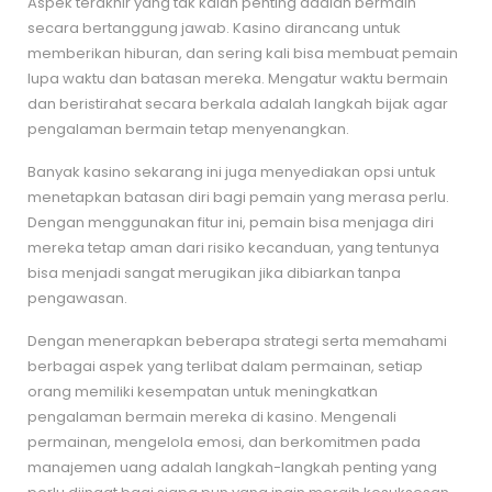
Aspek terakhir yang tak kalah penting adalah bermain
secara bertanggung jawab. Kasino dirancang untuk
memberikan hiburan, dan sering kali bisa membuat pemain
lupa waktu dan batasan mereka. Mengatur waktu bermain
dan beristirahat secara berkala adalah langkah bijak agar
pengalaman bermain tetap menyenangkan.
Banyak kasino sekarang ini juga menyediakan opsi untuk
menetapkan batasan diri bagi pemain yang merasa perlu.
Dengan menggunakan fitur ini, pemain bisa menjaga diri
mereka tetap aman dari risiko kecanduan, yang tentunya
bisa menjadi sangat merugikan jika dibiarkan tanpa
pengawasan.
Dengan menerapkan beberapa strategi serta memahami
berbagai aspek yang terlibat dalam permainan, setiap
orang memiliki kesempatan untuk meningkatkan
pengalaman bermain mereka di kasino. Mengenali
permainan, mengelola emosi, dan berkomitmen pada
manajemen uang adalah langkah-langkah penting yang