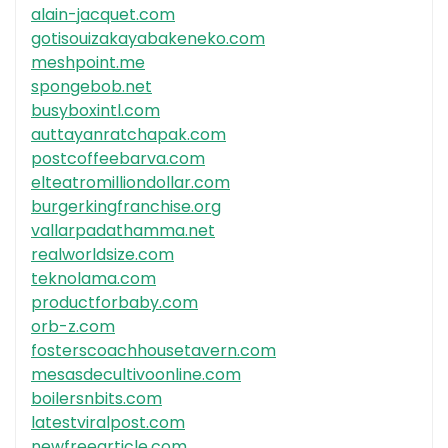
alain-jacquet.com
gotisouizakayabakeneko.com
meshpoint.me
spongebob.net
busyboxintl.com
auttayanratchapak.com
postcoffeebarva.com
elteatromilliondollar.com
burgerkingfranchise.org
vallarpadathamma.net
realworldsize.com
teknolama.com
productforbaby.com
orb-z.com
fosterscoachhousetavern.com
mesasdecultivoonline.com
boilersnbits.com
latestviralpost.com
newfreearticle.com