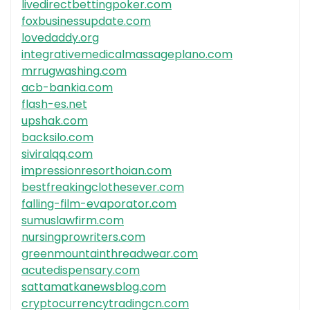
livedirectbettingpoker.com
foxbusinessupdate.com
lovedaddy.org
integrativemedicalmassageplano.com
mrrugwashing.com
acb-bankia.com
flash-es.net
upshak.com
backsilo.com
siviralqq.com
impressionresorthoian.com
bestfreakingclothesever.com
falling-film-evaporator.com
sumuslawfirm.com
nursingprowriters.com
greenmountainthreadwear.com
acutedispensary.com
sattamatkanewsblog.com
cryptocurrencytradingcn.com