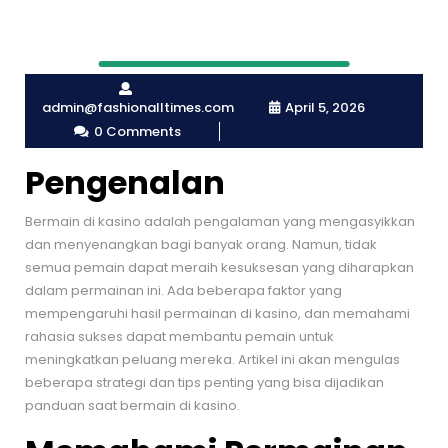
admin@fashionalltimes.com
April 5, 2026
0 Comments
Pengenalan
Bermain di kasino adalah pengalaman yang mengasyikkan
dan menyenangkan bagi banyak orang. Namun, tidak
semua pemain dapat meraih kesuksesan yang diharapkan
dalam permainan ini. Ada beberapa faktor yang
mempengaruhi hasil permainan di kasino, dan memahami
rahasia sukses dapat membantu pemain untuk
meningkatkan peluang mereka. Artikel ini akan mengulas
beberapa strategi dan tips penting yang bisa dijadikan
panduan saat bermain di kasino.