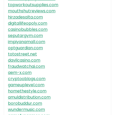
topworkoutsupplies.com
mouthshutreviews.com
hirzadesalta.com
digitallifeopoly.com
casinobubbles.com
seputargym.com
impiyanamall.com
optguardian.com
totostreet.net
davilcasino.com
fraudwatchai.com
aem-x.com
cryptooblogs.com
gameuplevel.com
homethestyle.com
amuldistribution.com
borobuddur.com
wundermusic.com