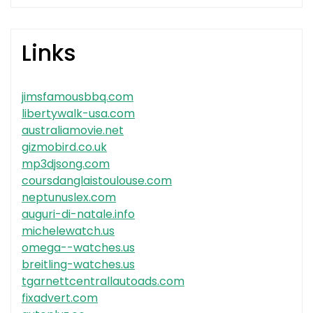
Links
jimsfamousbbq.com
libertywalk-usa.com
australiamovie.net
gizmobird.co.uk
mp3djsong.com
coursdanglaistoulouse.com
neptunuslex.com
auguri-di-natale.info
michelewatch.us
omega--watches.us
breitling-watches.us
tgarnettcentrallautoads.com
fixadvert.com