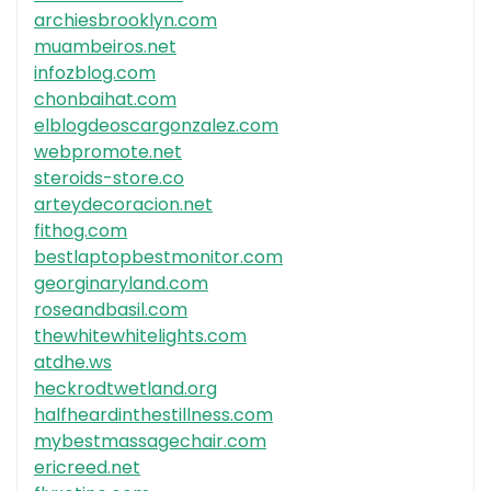
archiesbrooklyn.com
muambeiros.net
infozblog.com
chonbaihat.com
elblogdeoscargonzalez.com
webpromote.net
steroids-store.co
arteydecoracion.net
fithog.com
bestlaptopbestmonitor.com
georginaryland.com
roseandbasil.com
thewhitewhitelights.com
atdhe.ws
heckrodtwetland.org
halfheardinthestillness.com
mybestmassagechair.com
ericreed.net