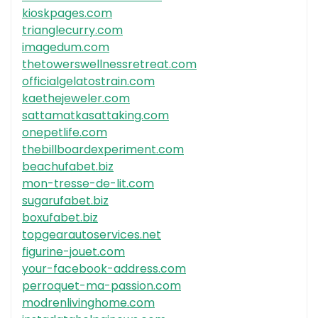
kioskpages.com
trianglecurry.com
imagedum.com
thetowerswellnessretreat.com
officialgelatostrain.com
kaethejeweler.com
sattamatkasattaking.com
onepetlife.com
thebillboardexperiment.com
beachufabet.biz
mon-tresse-de-lit.com
sugarufabet.biz
boxufabet.biz
topgearautoservices.net
figurine-jouet.com
your-facebook-address.com
perroquet-ma-passion.com
modrenlivinghome.com