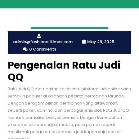
admin@fashionalltimes.com
May 28, 2025
0 Comments
Pengenalan Ratu Judi
QQ
Ratu Judi QQ merupakan salah satu platform judi online yang
semakin populer di kalangan pecinta permainan taruhan.
Dengan beragam pilihan permainan yang ditawarkan,
seperti poker, domino, dan berbagai jenis slot, Ratu Judi QQ
menarik perhatian banyak pemain. Dengan kemudahan
akses melalui perangkat mobile, para pemain dapat
menikmati pengalaman bermain judi kapan saja dan di
mana saja.