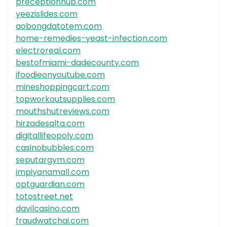
preceptionhub.com
yeezislides.com
aobongdatotem.com
home-remedies-yeast-infection.com
electroreal.com
bestofmiami-dadecounty.com
ifoodieonyoutube.com
mineshoppingcart.com
topworkoutsupplies.com
mouthshutreviews.com
hirzadesalta.com
digitallifeopoly.com
casinobubbles.com
seputargym.com
impiyanamall.com
optguardian.com
totostreet.net
davilcasino.com
fraudwatchai.com