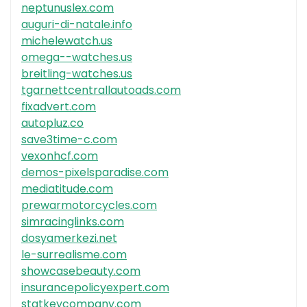
neptunuslex.com
auguri-di-natale.info
michelewatch.us
omega--watches.us
breitling-watches.us
tgarnettcentrallautoads.com
fixadvert.com
autopluz.co
save3time-c.com
vexonhcf.com
demos-pixelsparadise.com
mediatitude.com
prewarmotorcycles.com
simracinglinks.com
dosyamerkezi.net
le-surrealisme.com
showcasebeauty.com
insurancepolicyexpert.com
statkeycompany.com