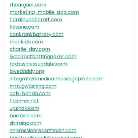
thearguer.com
marketing-mobile-app.com
floralpunchcraft.com
fiasone.com
danktankbattery.com
mealudo.com
charlie-day.com
livedirectbettingpoker.com
foxbusinessupdate.com
lovedaddy.org
integrativemedicalmassageplano.com
mrrugwashing.com
acb-bankia.com
flash-es.net
upshak.com
backsilo.com
siviralqq.com
impressionresorthoian.com
bestfreakingclothesever.com