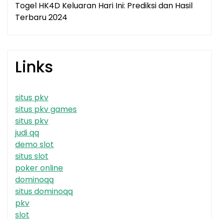
Togel HK4D Keluaran Hari Ini: Prediksi dan Hasil
Terbaru 2024
Links
situs pkv
situs pkv games
situs pkv
judi qq
demo slot
situs slot
poker online
dominoqq
situs dominoqq
pkv
slot