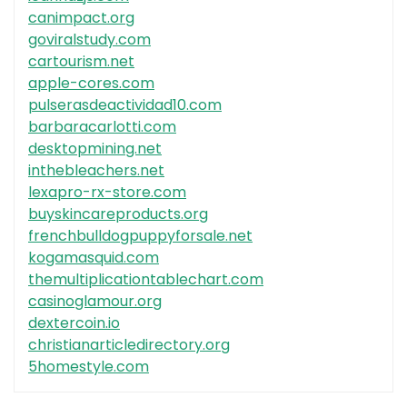
canimpact.org
goviralstudy.com
cartourism.net
apple-cores.com
pulserasdeactividad10.com
barbaracarlotti.com
desktopmining.net
inthebleachers.net
lexapro-rx-store.com
buyskincareproducts.org
frenchbulldogpuppyforsale.net
kogamasquid.com
themultiplicationtablechart.com
casinoglamour.org
dextercoin.io
christianarticledirectory.org
5homestyle.com