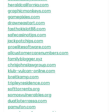
heraldcalifornia.com
graphicmonkeys.com
gamepixies.com
drawneastart.com
fasthokislot88.com
safecasinotips.com
jackpotchips.com
proelitesoftware.com
allcustomercarenumbers.com
familyblogger.xyz
chrisjohnslawgroup.com
klub-vulcan-online.com
breitkamp.com
tripleyresidence.com
softtorrents.org
somosvulnerables.org
duatloterrassa.com
pamufon.com