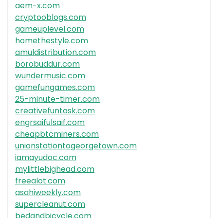
aem-x.com
cryptooblogs.com
gameuplevel.com
homethestyle.com
amuldistribution.com
borobuddur.com
wundermusic.com
gamefungames.com
25-minute-timer.com
creativefuntask.com
engrsaifulsaif.com
cheapbtcminers.com
unionstationtogeorgetown.com
iamayudoc.com
mylittlebighead.com
freealot.com
asahiweekly.com
supercleanut.com
bedandbicycle.com