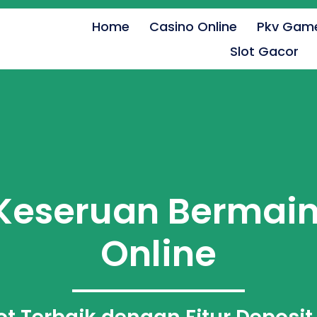
Home
Casino Online
Pkv Gam
Slot Gacor
 Keseruan Bermai
Online