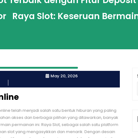
Slot Terbaik dengan Fitur Deposi
or
Raya Slot: Keseruan Bermai
May 20, 2026
nline
nline telah menjadi salah satu bentuk hiburan yang paling
han akses dan berbagai pilihan yang ditawarkan, banyak
n permainan ini. Raya Slot, sebagai salah satu platform
nan slot yang mengasyikkan dan menarik. Dengan desain