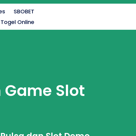
es
SBOBET
Togel Online
n Game Slot