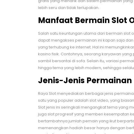
grafis yang menarik dan sistem permainan yang 
lebih seru dan tidak terlupakan.
Manfaat Bermain Slot O
Salah satu keuntungan utama dari bermain slot
dapat mengakses permainan ini kapan saja da
yang terhubung ke internet. Hal ini memungkink
kasino fisik. Contohnya, seorang karyawan yang 
sambil bersantai di sofa. Selain itu, variasi per
hingga tema yang lebih modern, sehingga selalu
Jenis-Jenis Permainan 
Raya Slot menyediakan berbagai jenis permainan
satu yang populer adalah slot video, yang biasan
Slot jenis ini seringkali mengangkat tema yang me
juga slot progresif yang memberi kesempatan 
bertambahnya jumlah pemain yang ikut berparti
memenangkan hadiah besar hanya dengan bert