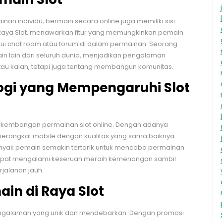
an individu, bermain secara online juga memiliki sisi
k Raya Slot, menawarkan fitur yang memungkinkan pemain
lalui chat room atau forum di dalam permainan. Seorang
in lain dari seluruh dunia, menjadikan pengalaman
au kalah, tetapi juga tentang membangun komunitas.
gi yang Mempengaruhi Slot
erkembangan permainan slot online. Dengan adanya
i perangkat mobile dengan kualitas yang sama baiknya
banyak pemain semakin tertarik untuk mencoba permainan
dapat mengalami keseruan meraih kemenangan sambil
jalanan jauh.
in di Raya Slot
pengalaman yang unik dan mendebarkan. Dengan promosi