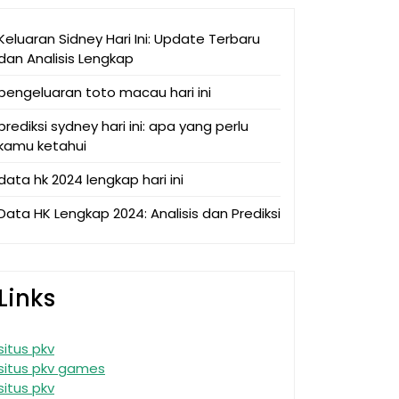
Keluaran Sidney Hari Ini: Update Terbaru
dan Analisis Lengkap
pengeluaran toto macau hari ini
prediksi sydney hari ini: apa yang perlu
kamu ketahui
data hk 2024 lengkap hari ini
Data HK Lengkap 2024: Analisis dan Prediksi
Links
situs pkv
situs pkv games
situs pkv