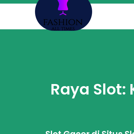
Skip
to
content
Raya Slot: