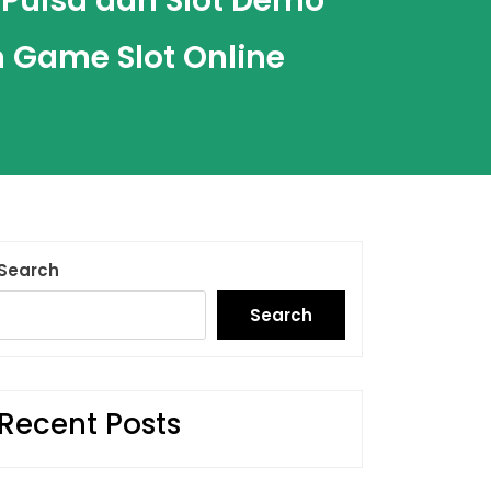
t Pulsa dan Slot Demo
n Game Slot Online
Search
Search
Recent Posts