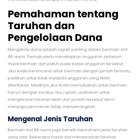
Pemahaman tentang
Taruhan dan
Pengelolaan Dana
Mengelola dana adalah aspek penting dalam bermain slot
88 resmi. Pemain perlu menetapkan anggaran sebelum
mulai bermain dan patuh pada batas anggaran tersebut.
Jika Anda berencana untuk bermain dengan jumlah tertentu,
pastikan untuk tidak melebihi anggaran yang telah
ditentukan. Misalnya, jika Anda memutuskan untuk bermain
hanya dengan seratus ribu rupiah, usahakan untuk
menghindari taruhan lebih dari jumlah tersebut demi
menjaga permainan tetap menyenangkan.
Mengenal Jenis Taruhan
Bermain slot 88 resmi juga berarti memahami jenis taruhan
yang ada. Beberapa mesin slot menawarkan taruhan