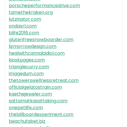
porscheperformancedrive.com
tamethekraken.org
lutzinator.com
ondasrl.com
blife2016.com
glutenfreesnowboarder.com
lizmorrowdesign.com
healwithcannabidiol.com
kioskpages.com
trianglecurry.com
imagedum.com
thetowerswellnessretreat.com
officialgelatostrain.com
kaethejeweler.com
sattamatkasattaking.com
onepetlife.com
thebillboardexperiment.com
beachufabet.biz