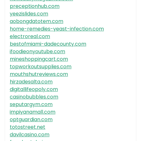
preceptionhub.com
yeezislides.com
aobongdatotem.com
home-remedies-yeast-infection.com
electroreal.com
bestofmiami-dadecounty.com
ifoodieonyoutube.com
mineshoppingcart.com
topworkoutsupplies.com
mouthshutreviews.com
hirzadesalta.com
digitallifeopoly.com
casinobubbles.com
seputargym.com
impiyanamall.com
optguardian.com
totostreet.net
davilcasino.com