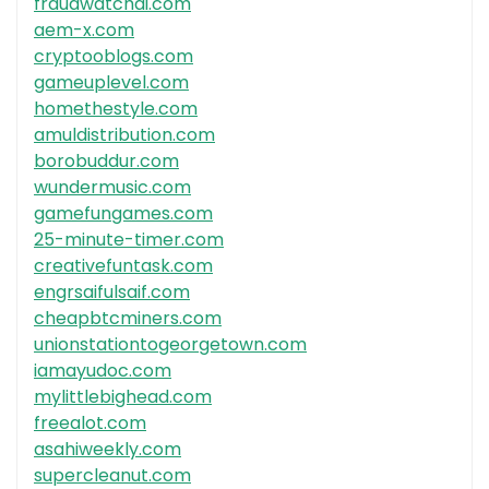
fraudwatchai.com
aem-x.com
cryptooblogs.com
gameuplevel.com
homethestyle.com
amuldistribution.com
borobuddur.com
wundermusic.com
gamefungames.com
25-minute-timer.com
creativefuntask.com
engrsaifulsaif.com
cheapbtcminers.com
unionstationtogeorgetown.com
iamayudoc.com
mylittlebighead.com
freealot.com
asahiweekly.com
supercleanut.com