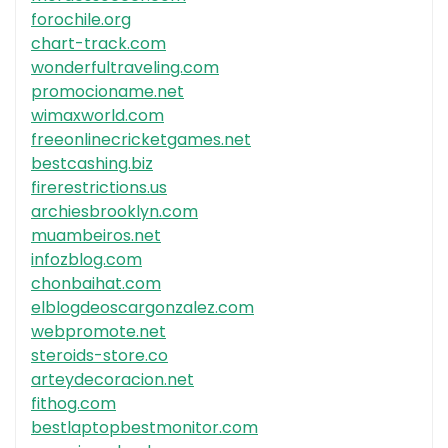
forochile.org
chart-track.com
wonderfultraveling.com
promocioname.net
wimaxworld.com
freeonlinecricketgames.net
bestcashing.biz
firerestrictions.us
archiesbrooklyn.com
muambeiros.net
infozblog.com
chonbaihat.com
elblogdeoscargonzalez.com
webpromote.net
steroids-store.co
arteydecoracion.net
fithog.com
bestlaptopbestmonitor.com