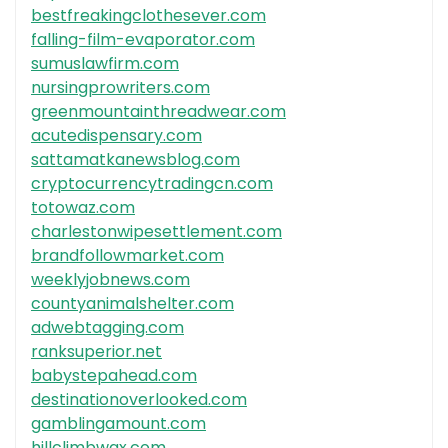
bestfreakingclothesever.com
falling-film-evaporator.com
sumuslawfirm.com
nursingprowriters.com
greenmountainthreadwear.com
acutedispensary.com
sattamatkanewsblog.com
cryptocurrencytradingcn.com
totowaz.com
charlestonwipesettlement.com
brandfollowmarket.com
weeklyjobnews.com
countyanimalshelter.com
adwebtagging.com
ranksuperior.net
babystepahead.com
destinationoverlooked.com
gamblingamount.com
hillclimbwax.com