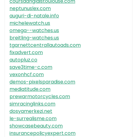
coursdanglaistoulouse.com
neptunuslex.com
auguri-di-natale.info
michelewatch.us
omega--watches.us
breitling-watches.us
tgarnettcentrallautoads.com
fixadvert.com
autopluz.co
save3time-c.com
vexonhcf.com
demos-pixelsparadise.com
mediatitude.com
prewarmotorcycles.com
simracinglinks.com
dosyamerkezi.net
le-surrealisme.com
showcasebeauty.com
insurancepolicyexpert.com