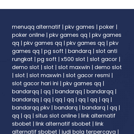
menuqq alternatif
|
pkv games
|
poker
|
poker online
|
pkv games qq
|
pkv games
qq
|
pkv games qq
|
pkv games qq
|
pkv
games qq
|
pg soft
|
bandarq
|
slot anti
rungkat
|
pg soft
|
x500 slot
|
slot gacor
|
demo slot
|
slot
|
slot maxwin
|
demo slot
|
slot
|
slot maxwin
|
slot gacor resmi
|
slot gacor hari ini
|
pkv games qq
|
bandarqq
|
qq
|
bandarqq
|
bandarqq
|
bandarqq
|
qq
|
qq
|
qq
|
qq
|
qq
|
qq
|
bandarqq pkv
|
bandarq
|
bandarq
|
qq
|
qq
|
qq
|
situs slot online
|
link alternatif
sbobet
|
link alternatif sbobet
|
link
alternatif sbobet
|
judi bola terpercaya
|