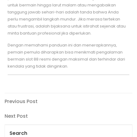
untuk bermain hingga larut malam atau mengabaikan
tanggung jawab sehari-hari adalah tanda bahwa Anda
perlu mengambil langkah mundur. Jika merasa tertekan
atau frustrasi, adalah bijaksana untuk istirahat sejenak atau
minta bantuan profesional jika diperlukan.
Dengan memahami panduan ini dan menerapkannya,
pemain pemula diharapkan bisa menikmati pengalaman
bermain slot 88 resmi dengan maksimal dan terhindar dari
kendala yang tidak diinginkan.
Post
Previous
Previous Post
Post
navigation
Next
Next Post
Post
Search