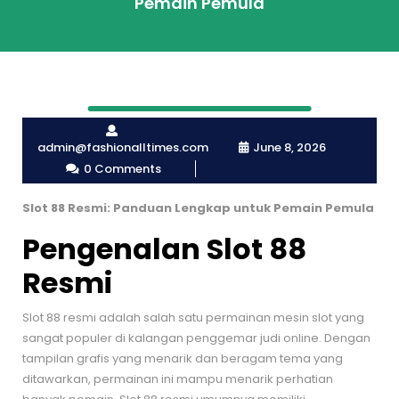
Pemain Pemula
admin@fashionalltimes.com
June 8, 2026
0 Comments
Slot 88 Resmi: Panduan Lengkap untuk Pemain Pemula
Pengenalan Slot 88
Resmi
Slot 88 resmi adalah salah satu permainan mesin slot yang
sangat populer di kalangan penggemar judi online. Dengan
tampilan grafis yang menarik dan beragam tema yang
ditawarkan, permainan ini mampu menarik perhatian