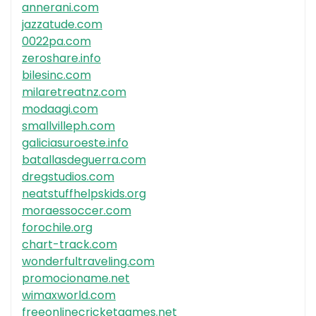
annerani.com
jazzatude.com
0022pa.com
zeroshare.info
bilesinc.com
milaretreatnz.com
modaagi.com
smallvilleph.com
galiciasuroeste.info
batallasdeguerra.com
dregstudios.com
neatstuffhelpskids.org
moraessoccer.com
forochile.org
chart-track.com
wonderfultraveling.com
promocioname.net
wimaxworld.com
freeonlinecricketgames.net