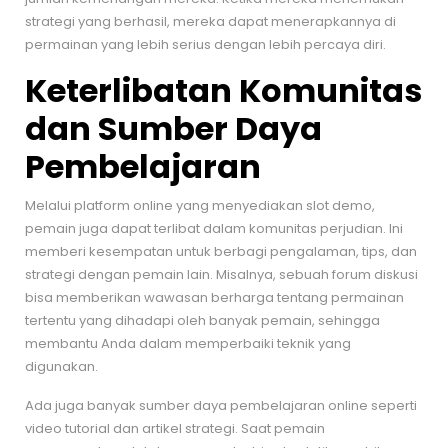
strategi yang berhasil, mereka dapat menerapkannya di
permainan yang lebih serius dengan lebih percaya diri.
Keterlibatan Komunitas
dan Sumber Daya
Pembelajaran
Melalui platform online yang menyediakan slot demo,
pemain juga dapat terlibat dalam komunitas perjudian. Ini
memberi kesempatan untuk berbagi pengalaman, tips, dan
strategi dengan pemain lain. Misalnya, sebuah forum diskusi
bisa memberikan wawasan berharga tentang permainan
tertentu yang dihadapi oleh banyak pemain, sehingga
membantu Anda dalam memperbaiki teknik yang
digunakan.
Ada juga banyak sumber daya pembelajaran online seperti
video tutorial dan artikel strategi. Saat pemain