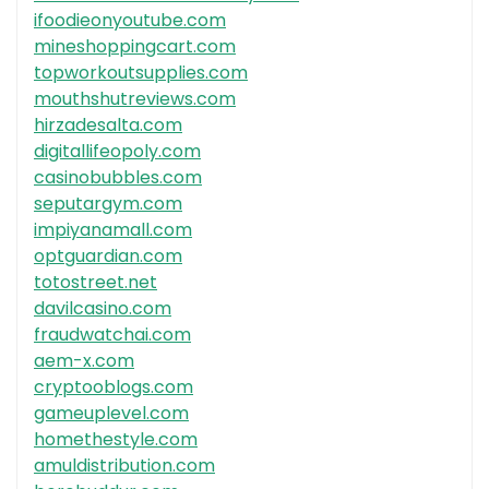
ifoodieonyoutube.com
mineshoppingcart.com
topworkoutsupplies.com
mouthshutreviews.com
hirzadesalta.com
digitallifeopoly.com
casinobubbles.com
seputargym.com
impiyanamall.com
optguardian.com
totostreet.net
davilcasino.com
fraudwatchai.com
aem-x.com
cryptooblogs.com
gameuplevel.com
homethestyle.com
amuldistribution.com