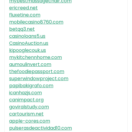
mybestmassagechair.com
ericreed.net
fluxetine.com
mobilecasino8760.com
betqq3.net
casinoloans5.us
CasinoAuction.us
kipooglecouk.us
mykitchennhome.com
aumoulinvert.com
thefoodiepassport.com
superwindowproject.com
papibakigrafo.com
icanhazjs.com
canimpact.org
goviralstudy.com
cartourism.net
apple-cores.com
pulserasdeactividad10.com