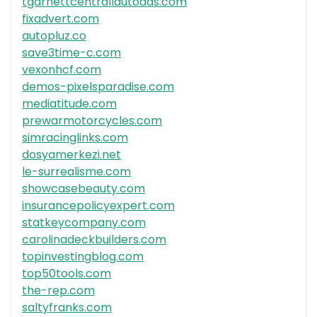
tgarnettcentrallautoads.com
fixadvert.com
autopluz.co
save3time-c.com
vexonhcf.com
demos-pixelsparadise.com
mediatitude.com
prewarmotorcycles.com
simracinglinks.com
dosyamerkezi.net
le-surrealisme.com
showcasebeauty.com
insurancepolicyexpert.com
statkeycompany.com
carolinadeckbuilders.com
topinvestingblog.com
top50tools.com
the-rep.com
saltyfranks.com