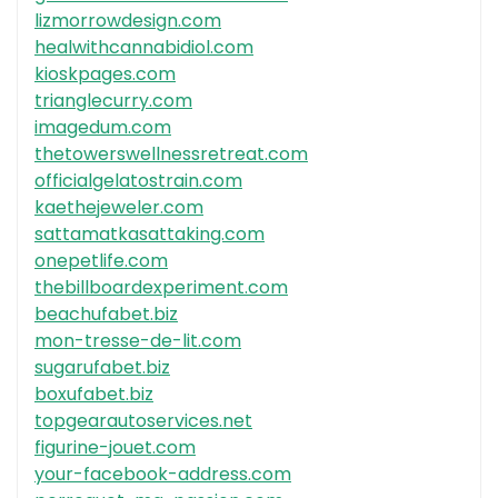
lizmorrowdesign.com
healwithcannabidiol.com
kioskpages.com
trianglecurry.com
imagedum.com
thetowerswellnessretreat.com
officialgelatostrain.com
kaethejeweler.com
sattamatkasattaking.com
onepetlife.com
thebillboardexperiment.com
beachufabet.biz
mon-tresse-de-lit.com
sugarufabet.biz
boxufabet.biz
topgearautoservices.net
figurine-jouet.com
your-facebook-address.com