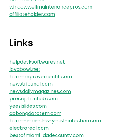
windowwellmaintenancepros.com
affiliateholder.com
Links
helpdesksoftwares.net
lovabowl.net
homeimprovementit.com
newstribunal.com
newsdailymagazines.com
preceptionhub.com
yeezislides.com
aobongdatotem.com
home-remedies-yeast-infection.com
electroreal.com
bestofmiami-dadecounty.com