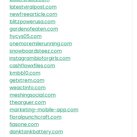
latestviralpost.com
newfreearticle.com
blitzpowerusa.com
gardenofeaten.com
hycys05.com
onemoremilerunning.com
snowboardsteez.com
instagrambioforgirls.com
cashflowxfiles.com
kmbb10.com
getxtrem.com
weactinfo.com
meshingsocial.com
thearguer.com
marketing-mobile-app.com
floralpunchcraft.com
fiasone.com
danktankbattery.com