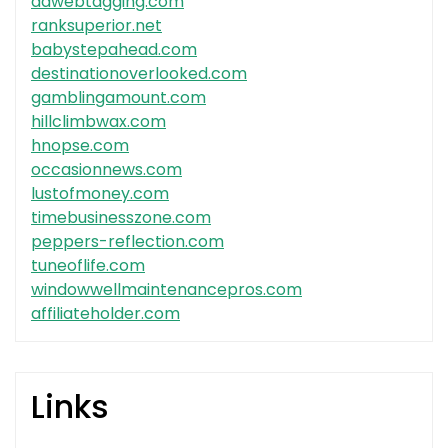
adwebtagging.com
ranksuperior.net
babystepahead.com
destinationoverlooked.com
gamblingamount.com
hillclimbwax.com
hnopse.com
occasionnews.com
lustofmoney.com
timebusinesszone.com
peppers-reflection.com
tuneoflife.com
windowwellmaintenancepros.com
affiliateholder.com
Links