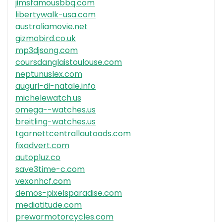
jimsfamousbbq.com
libertywalk-usa.com
australiamovie.net
gizmobird.co.uk
mp3djsong.com
coursdanglaistoulouse.com
neptunuslex.com
auguri-di-natale.info
michelewatch.us
omega--watches.us
breitling-watches.us
tgarnettcentrallautoads.com
fixadvert.com
autopluz.co
save3time-c.com
vexonhcf.com
demos-pixelsparadise.com
mediatitude.com
prewarmotorcycles.com