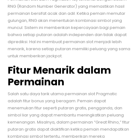
RNG (Random Number Generator) yang memastikan hasil
permainan bersifat acak dan adil. Ketika pemain memutar
gulungan, RNG akan menentukan kombinasi simbol yang
muncul. Sistem ini memberikan kepercayaan bagi pemain
bahwa setiap putaran adalah independen dan tidak dapat
diprediksi. Hal ini membuat permainan slot menjadi lebih
menarik, karena setiap putaran memiliki peluang yang sama
untuk memberikan jackpot.
Fitur Menarik dalam
Permainan
Salah satu daya tarik utama permainan slot Pragmatic
adalah fitur bonus yang beragam. Pemain dapat
menemukan fitur seperti putaran gratis, pengganda, dan
simbol liar yang dapat membantu meningkatkan peluang
kemenangan. Misalnya, dalam permainan “Great Rhino,” fitur
putaran gratis dapat diaktifkan ketika pemain mendapatkan
kombinasi simbol tertentu, memberikan mereka