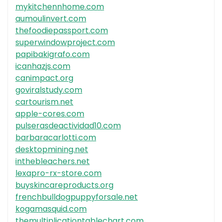
mykitchennhome.com
aumoulinvert.com
thefoodiepassport.com
superwindowproject.com
papibakigrafo.com
icanhazjs.com
canimpact.org
goviralstudy.com
cartourism.net
apple-cores.com
pulserasdeactividad10.com
barbaracarlotti.com
desktopmining.net
inthebleachers.net
lexapro-rx-store.com
buyskincareproducts.org
frenchbulldogpuppyforsale.net
kogamasquid.com
themultiplicationtablechart.com