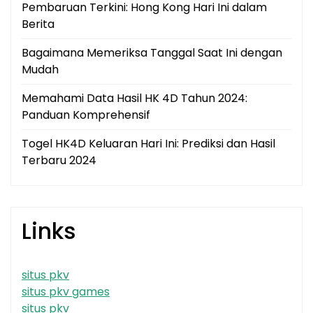
Pembaruan Terkini: Hong Kong Hari Ini dalam
Berita
Bagaimana Memeriksa Tanggal Saat Ini dengan
Mudah
Memahami Data Hasil HK 4D Tahun 2024:
Panduan Komprehensif
Togel HK4D Keluaran Hari Ini: Prediksi dan Hasil
Terbaru 2024
Links
situs pkv
situs pkv games
situs pkv