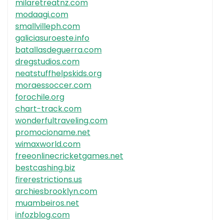
milaretreatnz.com
modaagi.com
smallvilleph.com
galiciasuroeste.info
batallasdeguerra.com
dregstudios.com
neatstuffhelpskids.org
moraessoccer.com
forochile.org
chart-track.com
wonderfultraveling.com
promocioname.net
wimaxworld.com
freeonlinecricketgames.net
bestcashing.biz
firerestrictions.us
archiesbrooklyn.com
muambeiros.net
infozblog.com