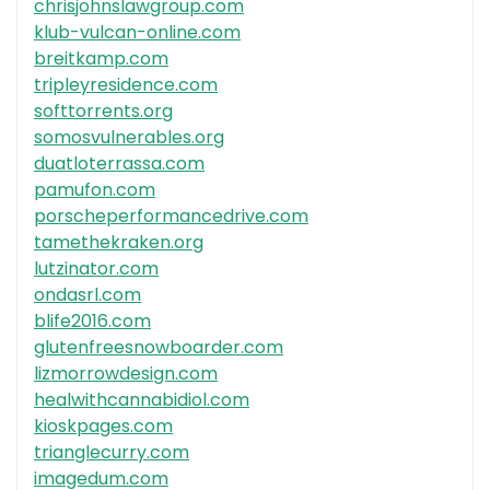
chrisjohnslawgroup.com
klub-vulcan-online.com
breitkamp.com
tripleyresidence.com
softtorrents.org
somosvulnerables.org
duatloterrassa.com
pamufon.com
porscheperformancedrive.com
tamethekraken.org
lutzinator.com
ondasrl.com
blife2016.com
glutenfreesnowboarder.com
lizmorrowdesign.com
healwithcannabidiol.com
kioskpages.com
trianglecurry.com
imagedum.com