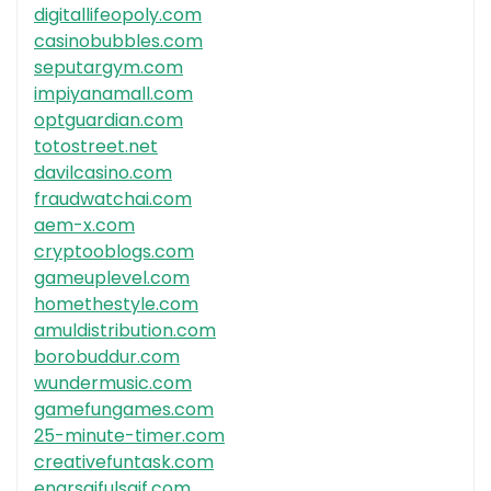
digitallifeopoly.com
casinobubbles.com
seputargym.com
impiyanamall.com
optguardian.com
totostreet.net
davilcasino.com
fraudwatchai.com
aem-x.com
cryptooblogs.com
gameuplevel.com
homethestyle.com
amuldistribution.com
borobuddur.com
wundermusic.com
gamefungames.com
25-minute-timer.com
creativefuntask.com
engrsaifulsaif.com