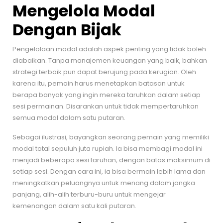
Mengelola Modal
Dengan Bijak
Pengelolaan modal adalah aspek penting yang tidak boleh
diabaikan. Tanpa manajemen keuangan yang baik, bahkan
strategi terbaik pun dapat berujung pada kerugian. Oleh
karena itu, pemain harus menetapkan batasan untuk
berapa banyak yang ingin mereka taruhkan dalam setiap
sesi permainan. Disarankan untuk tidak mempertaruhkan
semua modal dalam satu putaran.
Sebagai ilustrasi, bayangkan seorang pemain yang memiliki
modal total sepuluh juta rupiah. Ia bisa membagi modal ini
menjadi beberapa sesi taruhan, dengan batas maksimum di
setiap sesi. Dengan cara ini, ia bisa bermain lebih lama dan
meningkatkan peluangnya untuk menang dalam jangka
panjang, alih-alih terburu-buru untuk mengejar
kemenangan dalam satu kali putaran.