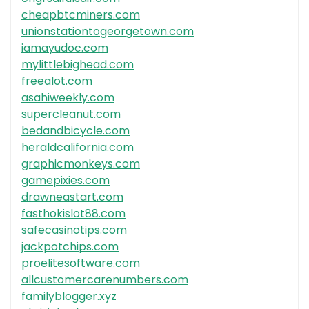
cheapbtcminers.com
unionstationtogeorgetown.com
iamayudoc.com
mylittlebighead.com
freealot.com
asahiweekly.com
supercleanut.com
bedandbicycle.com
heraldcalifornia.com
graphicmonkeys.com
gamepixies.com
drawneastart.com
fasthokislot88.com
safecasinotips.com
jackpotchips.com
proelitesoftware.com
allcustomercarenumbers.com
familyblogger.xyz