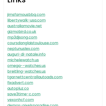
jimsfamousbbq.com
libertywalk-usa.com
australiamovie.net
gizmobird.co.uk
mp3djsong.com
coursdanglaistoulouse.com
neptunuslex.com
auguri-di-natale.info
michelewatch.us
omega--watches.us
breitling-watches.us
tgarnettcentrallautoads.com
fixadvert.com
autopluz.co
save3time-c.com
vexonhcf.com
demos-pixelsparadise.com