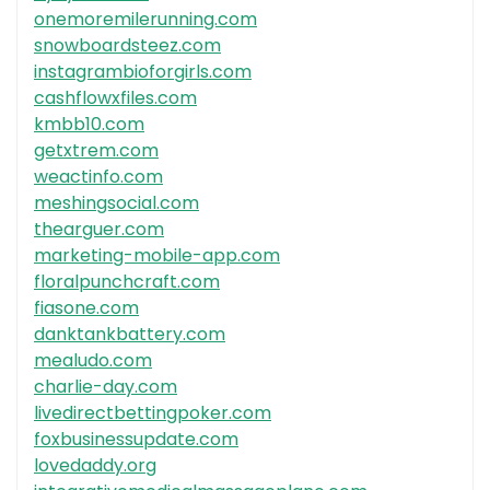
onemoremilerunning.com
snowboardsteez.com
instagrambioforgirls.com
cashflowxfiles.com
kmbb10.com
getxtrem.com
weactinfo.com
meshingsocial.com
thearguer.com
marketing-mobile-app.com
floralpunchcraft.com
fiasone.com
danktankbattery.com
mealudo.com
charlie-day.com
livedirectbettingpoker.com
foxbusinessupdate.com
lovedaddy.org