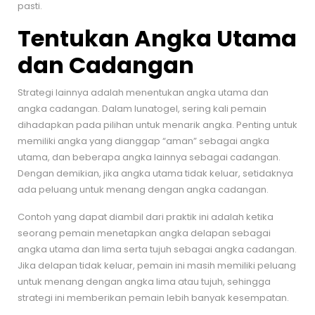
pasti.
Tentukan Angka Utama
dan Cadangan
Strategi lainnya adalah menentukan angka utama dan
angka cadangan. Dalam lunatogel, sering kali pemain
dihadapkan pada pilihan untuk menarik angka. Penting untuk
memiliki angka yang dianggap “aman” sebagai angka
utama, dan beberapa angka lainnya sebagai cadangan.
Dengan demikian, jika angka utama tidak keluar, setidaknya
ada peluang untuk menang dengan angka cadangan.
Contoh yang dapat diambil dari praktik ini adalah ketika
seorang pemain menetapkan angka delapan sebagai
angka utama dan lima serta tujuh sebagai angka cadangan.
Jika delapan tidak keluar, pemain ini masih memiliki peluang
untuk menang dengan angka lima atau tujuh, sehingga
strategi ini memberikan pemain lebih banyak kesempatan.