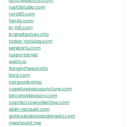
donttellashton.com
rush3studio.com
roro90.com
herzio.com
in-hi5.com
krainafantasy.info
todas-noticias.com
senikartu.com
rusportal.net
watty.io
livinginthesun.info
itsriz.com
cargoods.shop
capetownacupuncture.com
bitcoinvideospro.com
cosmiccrowcollective.com
alain-jacquet.com
gotisouizakayabakeneko.com
meshpoint.me