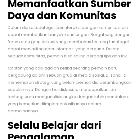
Memanfaatkan Sumber
Daya dan Komunitas
Dalam dunia Ludatogel, berinteraksi dengan komunitas lain
dapat memberikan banyak keuntungan. Bergabung dengan
forum atau grup diskusi yang membahas tentang Lunatogel
dapat menjadi sumber informasi yang berguna. Dalam
sebuah komunitas, pemain bisa saling berbagi tips dan trik.
Contoh yang baik adalah ketika seorang pemain baru
bergabung dalam sebuah grup di media sosial. Di sana, ia
menemukan strategi yang belum pernah dia pertimbangkan
sebelumnya. Dengan berdiskusi, ia mendapatkan ide
tentang cara menganalisis angka dengan lebih mendalam,
yang kemudian diimplementasikannya dalam
permainannya.
Selalu Belajar dari
Pengalaman