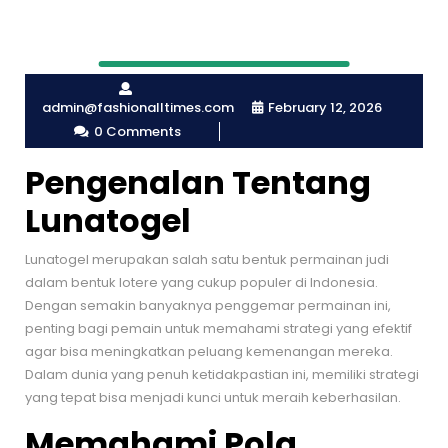
admin@fashionalltimes.com
February 12, 2026
0 Comments
Pengenalan Tentang
Lunatogel
Lunatogel merupakan salah satu bentuk permainan judi
dalam bentuk lotere yang cukup populer di Indonesia.
Dengan semakin banyaknya penggemar permainan ini,
penting bagi pemain untuk memahami strategi yang efektif
agar bisa meningkatkan peluang kemenangan mereka.
Dalam dunia yang penuh ketidakpastian ini, memiliki strategi
yang tepat bisa menjadi kunci untuk meraih keberhasilan.
Memahami Pola