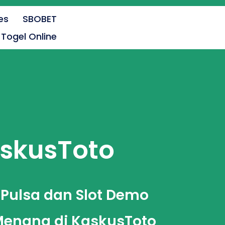
es
SBOBET
Togel Online
askusToto
t Pulsa dan Slot Demo
 Menang di KaskusToto