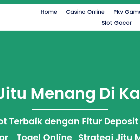
Home
Casino Online
Pkv Gam
Slot Gacor
 Jitu Menang Di K
Slot Terbaik dengan Fitur Deposi
or
Togel Online
Strategi Jitu
,