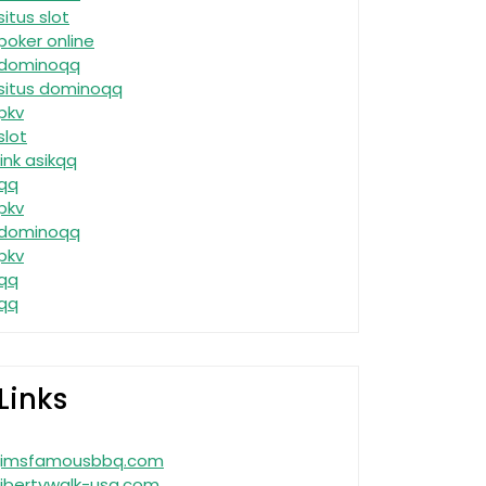
situs slot
poker online
dominoqq
situs dominoqq
pkv
slot
link asikqq
qq
pkv
dominoqq
pkv
qq
qq
Links
jimsfamousbbq.com
libertywalk-usa.com