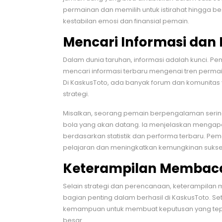
permainan dan memilih untuk istirahat hingga bes
kestabilan emosi dan finansial pemain.
Mencari Informasi dan 
Dalam dunia taruhan, informasi adalah kunci. P
mencari informasi terbaru mengenai tren permain
Di KaskusToto, ada banyak forum dan komunita
strategi.
Misalkan, seorang pemain berpengalaman serin
bola yang akan datang. Ia menjelaskan mengapa 
berdasarkan statistik dan performa terbaru. Pem
pelajaran dan meningkatkan kemungkinan suks
Keterampilan Membaca S
Selain strategi dan perencanaan, keterampilan
bagian penting dalam berhasil di KaskusToto. 
kemampuan untuk membuat keputusan yang tepat
besar.