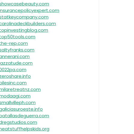
showcasebeauty.com
insurancepolicyexpert.com
statkeycompany.com
carolinadeckbuilders.com
topinvestingblog.com
top50tools.com
the-rep.com
saltyfranks.com
annerani.com
jazzatude.com
0022pa.com
zeroshare.info
bilesinc.com
milaretreatnz.com
modaagi.com
smallvilleph.com
galiciasuroeste.info
batallasdeguerra.com
dregstudios.com
neatstuffhelpskids.org