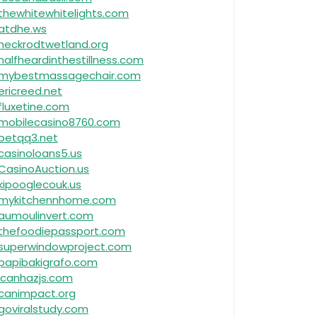
thewhitewhitelights.com
atdhe.ws
heckrodtwetland.org
halfheardinthestillness.com
mybestmassagechair.com
ericreed.net
fluxetine.com
mobilecasino8760.com
betqq3.net
casinoloans5.us
CasinoAuction.us
kipooglecouk.us
mykitchennhome.com
aumoulinvert.com
thefoodiepassport.com
superwindowproject.com
papibakigrafo.com
icanhazjs.com
canimpact.org
goviralstudy.com