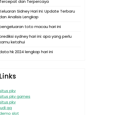
Tercepat dan Terpercaya
Keluaran Sidney Hari Ini: Update Terbaru
dan Analisis Lengkap
pengeluaran toto macau hari ini
prediksi sydney hari ini: apa yang perlu
kamu ketahui
data hk 2024 lengkap hari ini
Links
situs pkv
situs pkv games
situs pkv
judi qq
demo slot