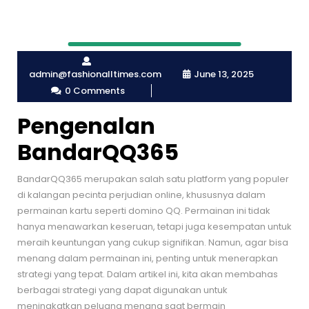
admin@fashionalltimes.com
June 13, 2025
0 Comments
Pengenalan
BandarQQ365
BandarQQ365 merupakan salah satu platform yang populer
di kalangan pecinta perjudian online, khususnya dalam
permainan kartu seperti domino QQ. Permainan ini tidak
hanya menawarkan keseruan, tetapi juga kesempatan untuk
meraih keuntungan yang cukup signifikan. Namun, agar bisa
menang dalam permainan ini, penting untuk menerapkan
strategi yang tepat. Dalam artikel ini, kita akan membahas
berbagai strategi yang dapat digunakan untuk
meningkatkan peluang menang saat bermain