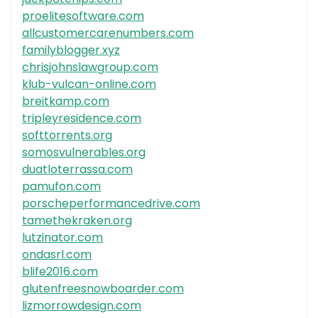
proelitesoftware.com
allcustomercarenumbers.com
familyblogger.xyz
chrisjohnslawgroup.com
klub-vulcan-online.com
breitkamp.com
tripleyresidence.com
softtorrents.org
somosvulnerables.org
duatloterrassa.com
pamufon.com
porscheperformancedrive.com
tamethekraken.org
lutzinator.com
ondasrl.com
blife2016.com
glutenfreesnowboarder.com
lizmorrowdesign.com