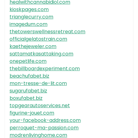
healwithcannabidiol.com
kioskpages.com
trianglecurry.com
imagedum.com
thetowerswellnessretreat.com
officialgelatostrain.com
kaethejeweler.com
sattamatkasattaking.com
onepetlife.com
thebillboardexperiment.com
beachufabet.biz
mon-tresse-de-lit.com
sugarufabet.biz
boxufabet.biz
topgearautoservices.net
figurine-jouet.com
your-facebook-address.com
perroquet-ma-passion.com
modrenlivinghome.com