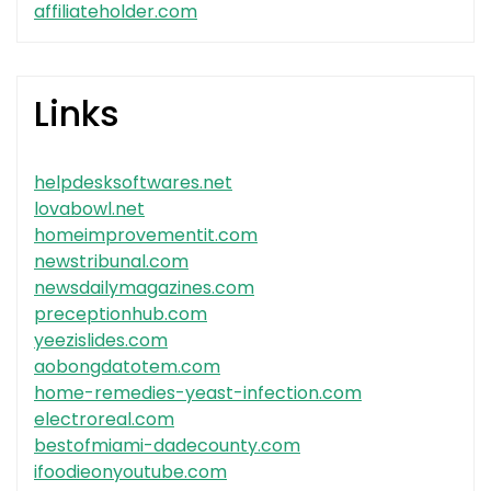
affiliateholder.com
Links
helpdesksoftwares.net
lovabowl.net
homeimprovementit.com
newstribunal.com
newsdailymagazines.com
preceptionhub.com
yeezislides.com
aobongdatotem.com
home-remedies-yeast-infection.com
electroreal.com
bestofmiami-dadecounty.com
ifoodieonyoutube.com