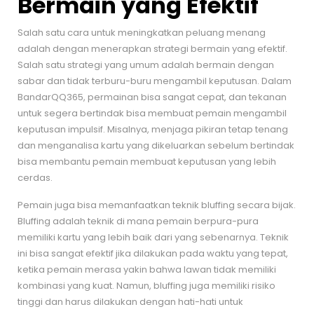
Bermain yang Efektif
Salah satu cara untuk meningkatkan peluang menang
adalah dengan menerapkan strategi bermain yang efektif.
Salah satu strategi yang umum adalah bermain dengan
sabar dan tidak terburu-buru mengambil keputusan. Dalam
BandarQQ365, permainan bisa sangat cepat, dan tekanan
untuk segera bertindak bisa membuat pemain mengambil
keputusan impulsif. Misalnya, menjaga pikiran tetap tenang
dan menganalisa kartu yang dikeluarkan sebelum bertindak
bisa membantu pemain membuat keputusan yang lebih
cerdas.
Pemain juga bisa memanfaatkan teknik bluffing secara bijak.
Bluffing adalah teknik di mana pemain berpura-pura
memiliki kartu yang lebih baik dari yang sebenarnya. Teknik
ini bisa sangat efektif jika dilakukan pada waktu yang tepat,
ketika pemain merasa yakin bahwa lawan tidak memiliki
kombinasi yang kuat. Namun, bluffing juga memiliki risiko
tinggi dan harus dilakukan dengan hati-hati untuk