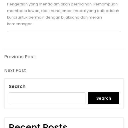
Pengertian yang mendalam akan permainan, kemampuan
membaca lawan, dan manajemen modal yang baik adalah
kunci untuk bermain dengan bijaksana dan meraih
kemenangan.
Post
Previous
Previous Post
Post
navigation
Next
Next Post
Post
Search
Search
Recent Posts