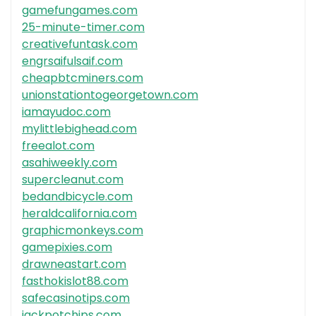
gamefungames.com
25-minute-timer.com
creativefuntask.com
engrsaifulsaif.com
cheapbtcminers.com
unionstationtogeorgetown.com
iamayudoc.com
mylittlebighead.com
freealot.com
asahiweekly.com
supercleanut.com
bedandbicycle.com
heraldcalifornia.com
graphicmonkeys.com
gamepixies.com
drawneastart.com
fasthokislot88.com
safecasinotips.com
jackpotchips.com