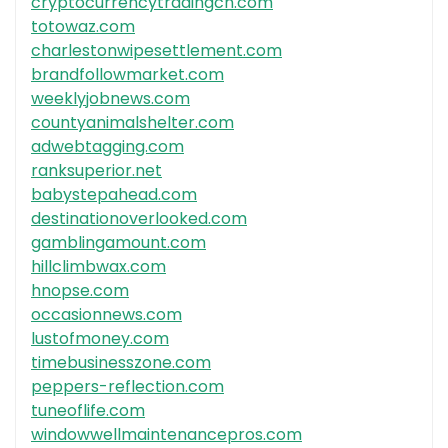
cryptocurrencytradingcn.com
totowaz.com
charlestonwipesettlement.com
brandfollowmarket.com
weeklyjobnews.com
countyanimalshelter.com
adwebtagging.com
ranksuperior.net
babystepahead.com
destinationoverlooked.com
gamblingamount.com
hillclimbwax.com
hnopse.com
occasionnews.com
lustofmoney.com
timebusinesszone.com
peppers-reflection.com
tuneoflife.com
windowwellmaintenancepros.com