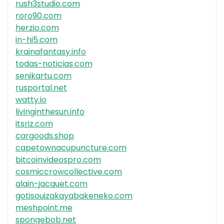
rush3studio.com
roro90.com
herzio.com
in-hi5.com
krainafantasy.info
todas-noticias.com
senikartu.com
rusportal.net
watty.io
livinginthesun.info
itsriz.com
cargoods.shop
capetownacupuncture.com
bitcoinvideospro.com
cosmiccrowcollective.com
alain-jacquet.com
gotisouizakayabakeneko.com
meshpoint.me
spongebob.net