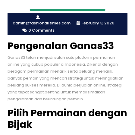
admin@fashionalltimes.com
February 3, 2026
0 Comments
Pengenalan Ganas33
Ganas33 telah menjadi salah satu platform permainan
online yang cukup populer di Indonesia. Dikenal dengan
beragam permainan menarik serta peluang menarik,
banyak pemain yang mencari strategi untuk meningkatkan
peluang sukses mereka. Di dunia perjudian online, strategi
yang tepat sangat penting untuk memaksimalkan
pengalaman dan keuntungan pemain.
Pilih Permainan dengan
Bijak