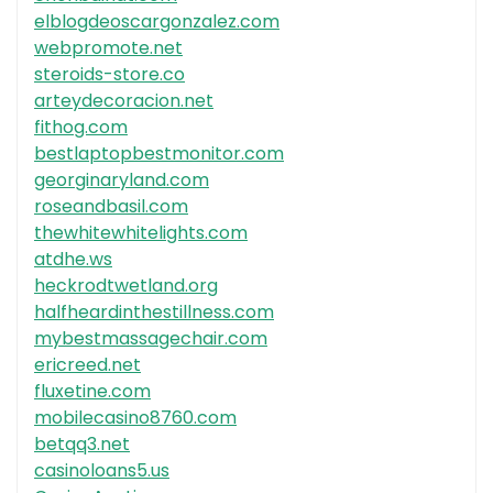
elblogdeoscargonzalez.com
webpromote.net
steroids-store.co
arteydecoracion.net
fithog.com
bestlaptopbestmonitor.com
georginaryland.com
roseandbasil.com
thewhitewhitelights.com
atdhe.ws
heckrodtwetland.org
halfheardinthestillness.com
mybestmassagechair.com
ericreed.net
fluxetine.com
mobilecasino8760.com
betqq3.net
casinoloans5.us