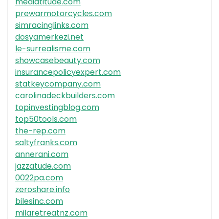
mediatitude.com
prewarmotorcycles.com
simracinglinks.com
dosyamerkezi.net
le-surrealisme.com
showcasebeauty.com
insurancepolicyexpert.com
statkeycompany.com
carolinadeckbuilders.com
topinvestingblog.com
top50tools.com
the-rep.com
saltyfranks.com
annerani.com
jazzatude.com
0022pa.com
zeroshare.info
bilesinc.com
milaretreatnz.com