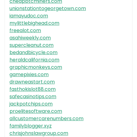
cheapbtcminers.com
unionstationtogeorgetown.com
iamayudoc.com
mylittlebighead.com
freealot.com
asahiweekly.com
supercleanut.com
bedandbicycle.com
heraldcalifornia.com
graphicmonkeys.com
gamepixies.com
drawneastart.com
fasthokislot88.com
safecasinotips.com
jackpotchips.com
proelitesoftware.com
allcustomercarenumbers.com
familyblogger.xyz
chrisjohnslawgroup.com