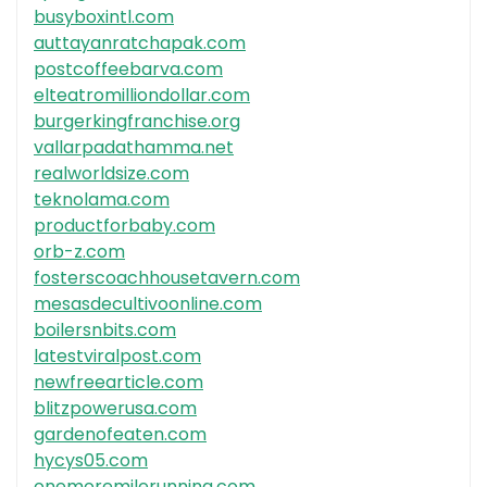
busyboxintl.com
auttayanratchapak.com
postcoffeebarva.com
elteatromilliondollar.com
burgerkingfranchise.org
vallarpadathamma.net
realworldsize.com
teknolama.com
productforbaby.com
orb-z.com
fosterscoachhousetavern.com
mesasdecultivoonline.com
boilersnbits.com
latestviralpost.com
newfreearticle.com
blitzpowerusa.com
gardenofeaten.com
hycys05.com
onemoremilerunning.com