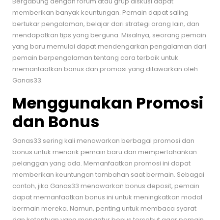
Bergabung dengan forum atau grup diskusi dapat
memberikan banyak keuntungan. Pemain dapat saling
bertukar pengalaman, belajar dari strategi orang lain, dan
mendapatkan tips yang berguna. Misalnya, seorang pemain
yang baru memulai dapat mendengarkan pengalaman dari
pemain berpengalaman tentang cara terbaik untuk
memanfaatkan bonus dan promosi yang ditawarkan oleh
Ganas33.
Menggunakan Promosi
dan Bonus
Ganas33 sering kali menawarkan berbagai promosi dan
bonus untuk menarik pemain baru dan mempertahankan
pelanggan yang ada. Memanfaatkan promosi ini dapat
memberikan keuntungan tambahan saat bermain. Sebagai
contoh, jika Ganas33 menawarkan bonus deposit, pemain
dapat memanfaatkan bonus ini untuk meningkatkan modal
bermain mereka. Namun, penting untuk membaca syarat
dan ketentuan yang mengatur bonus tersebut agar pemain