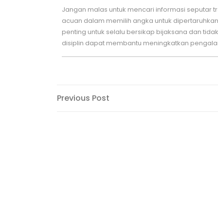
Jangan malas untuk mencari informasi seputar tr
acuan dalam memilih angka untuk dipertaruhka
penting untuk selalu bersikap bijaksana dan tid
disiplin dapat membantu meningkatkan pengala
Post
Previous
Previous Post
Post
navigation