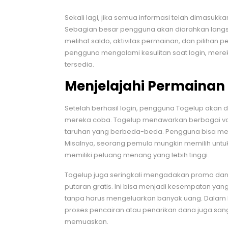
Sekali lagi, jika semua informasi telah dimasuk
Sebagian besar pengguna akan diarahkan lang
melihat saldo, aktivitas permainan, dan pilihan pe
pengguna mengalami kesulitan saat login, mere
tersedia.
Menjelajahi Permainan
Setelah berhasil login, pengguna Togelup aka
mereka coba. Togelup menawarkan berbagai var
taruhan yang berbeda-beda. Pengguna bisa memi
Misalnya, seorang pemula mungkin memilih untu
memiliki peluang menang yang lebih tinggi.
Togelup juga seringkali mengadakan promo dan 
putaran gratis. Ini bisa menjadi kesempatan y
tanpa harus mengeluarkan banyak uang. Dalam 
proses pencairan atau penarikan dana juga sa
memuaskan.