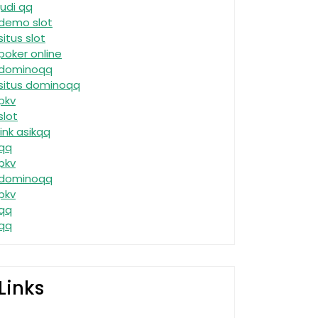
judi qq
demo slot
situs slot
poker online
dominoqq
situs dominoqq
pkv
slot
link asikqq
qq
pkv
dominoqq
pkv
qq
qq
Links