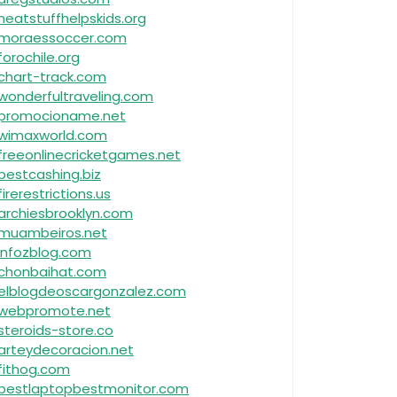
neatstuffhelpskids.org
moraessoccer.com
forochile.org
chart-track.com
wonderfultraveling.com
promocioname.net
wimaxworld.com
freeonlinecricketgames.net
bestcashing.biz
firerestrictions.us
archiesbrooklyn.com
muambeiros.net
infozblog.com
chonbaihat.com
elblogdeoscargonzalez.com
webpromote.net
steroids-store.co
arteydecoracion.net
fithog.com
bestlaptopbestmonitor.com