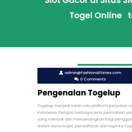
Slot Gacor di Situs 
Togel Online
admin@fashionalltimes.com
0 Comments
Pengenalan Togelup
Togelup menjadi salah satu platform perjudian o
Indonesia. Dengan berbagai jenis permainan y
yang menarik dan menyenangkan bagi pengguna
dalam dunia togel, pendaftaran dan login ke To